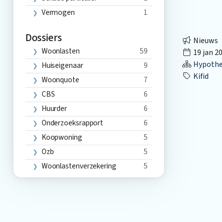
Vermogen
1
Dossiers
Nieuws
Woonlasten
59
19 jan 2
Hypothec
Huiseigenaar
9
Kifid
Woonquote
7
CBS
6
Huurder
6
Onderzoeksrapport
6
Koopwoning
5
Ozb
5
Woonlastenverzekering
5