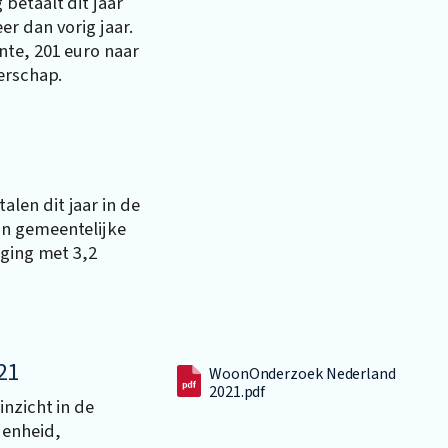
betaalt dit jaar
r dan vorig jaar.
nte, 201 euro naar
erschap.
len dit jaar in de
an gemeentelijke
jging met 3,2
21
WoonOnderzoek Nederland
2021.pdf
inzicht in de
denheid,