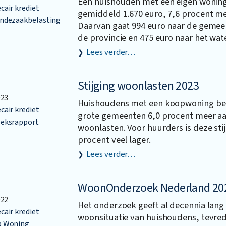
Een huishouden met een eigen woning 
air krediet
gemiddeld 1.670 euro, 7,6 procent mee
ndezaakbelasting
Daarvan gaat 994 euro naar de gemee
de provincie en 475 euro naar het wat
Lees verder…
Stijging woonlasten 2023
023
Huishoudens met een koopwoning beta
air krediet
grote gemeenten 6,0 procent meer a
eksrapport
woonlasten. Voor huurders is deze sti
procent veel lager.
Lees verder…
WoonOnderzoek Nederland 20
022
Het onderzoek geeft al decennia lang 
air krediet
woonsituatie van huishoudens, tevre
 Woning