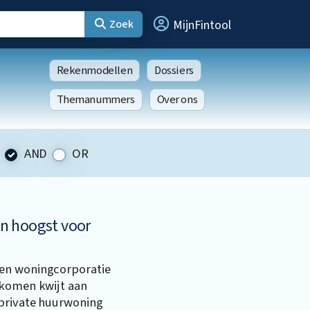
Zoek
MijnFintool
Rekenmodellen
Dossiers
Themanummers
Over ons
AND
OR
n hoogst voor
een woningcorporatie
nkomen kwijt aan
 private huurwoning