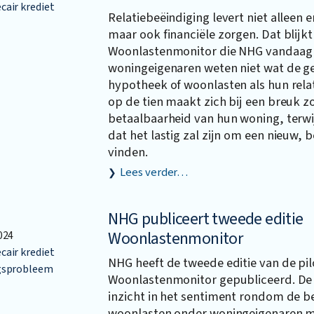
air krediet
Relatiebeëindiging levert niet alleen 
maar ook financiële zorgen. Dat blijkt
Woonlastenmonitor die NHG vandaag p
woningeigenaren weten niet wat de ge
hypotheek of woonlasten als hun relat
op de tien maakt zich bij een breuk z
betaalbaarheid van hun woning, terwi
dat het lastig zal zijn om een nieuw, b
vinden.
Lees verder…
NHG publiceert tweede editie
Woonlastenmonitor
024
air krediet
NHG heeft de tweede editie van de pil
gsprobleem
Woonlastenmonitor gepubliceerd. De
inzicht in het sentiment rondom de b
woonlasten onder woningeigenaren m