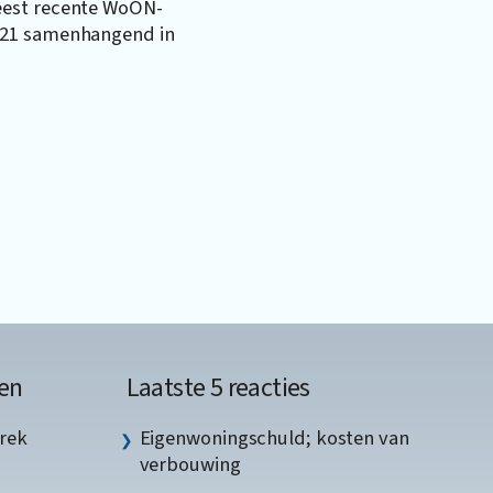
eest recente WoON-
021 samenhangend in
en
Laatste 5 reacties
rek
Eigenwoningschuld; kosten van
verbouwing