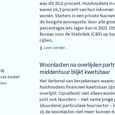
was dit 30,0 procent. Huishoudens in
waren 16,3 procent van hun inkomen 
wonen. Starters in een private huurw
de hoogste woonquote. Voor alle gro
percentages iets lager dan in 2023. Di
Bureau voor de Statistiek (CBS) op ba
cijfers.
Lees verder…
Woonlasten na overlijden partn
middenhuur blijkt kwetsbaar
026
air krediet
Het Verbond van Verzekeraars waarsc
ten
huishoudens financieel kwetsbaar zijn
overlijdt. Opvallend: niet alleen won
juist ook huurders – met name jonge 
(duurdere) particuliere huursector – l
zij de woonlasten niet meer kunnen d