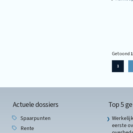
Getoond
1
1
Actuele dossiers
Top 5 ge
Spaarpunten
Werkelij
eerste o
Rente
overbede