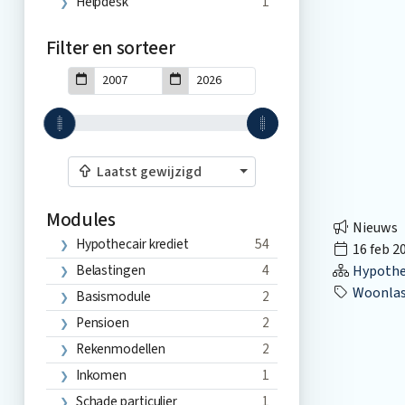
Helpdesk
1
Filter en sorteer
Laatst gewijzigd
Modules
Nieuws
Hypothecair krediet
54
16 feb 2
Belastingen
4
Hypothec
Woonlas
Basismodule
2
Pensioen
2
Rekenmodellen
2
Inkomen
1
Schade particulier
1