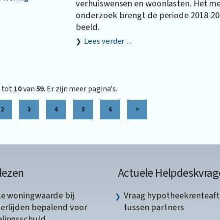
verhuiswensen en woonlasten. Het m
onderzoek brengt de periode 2018-2
beeld.
Lees verder…
tot
10
van
59
. Er zijn meer pagina's.
2
3
4
5
6
>
lezen
Actuele Helpdeskvrag
ke woningwaarde bij
Vraag hypotheekrenteaft
verlijden bepalend voor
tussen partners
lingsschuld