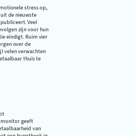
emotionele stress op,
 uit de nieuwste
ubliceert. Veel
volgen zijn voor hun
ie eindigt. Ruim vier
orgen over de
jl velen verwachten
etaalbaar thuis te
ot
 monitor geeft
etaalbaarheid van
et een hypotheek in