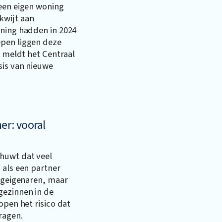
 een eigen woning
kwijt aan
oning hadden in 2024
epen liggen deze
t meldt het Centraal
sis van nieuwe
er: vooral
huwt dat veel
 als een partner
ingeigenaren, maar
gezinnen in de
open het risico dat
ragen.