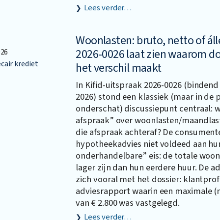
Lees verder…
Woonlasten: bruto, netto of álle
2026-0026 laat zien waarom d
026
air krediet
het verschil maakt
In Kifid-uitspraak 2026-0026 (bindend 
2026) stond een klassiek (maar in de 
onderschat) discussiepunt centraal: w
afspraak” over woonlasten/maandlast
die afspraak achteraf? De consument
hypotheekadvies niet voldeed aan hun
onderhandelbare” eis: de totale woo
lager zijn dan hun eerdere huur. De a
zich vooral met het dossier: klantprofi
adviesrapport waarin een maximale (
van € 2.800 was vastgelegd.
Lees verder…