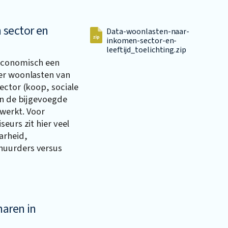
 sector en
Data-woonlasten-naar-
inkomen-sector-en-
leeftijd_toelichting.zip
Economisch een
er woonlasten van
ector (koop, sociale
In de bijgevoegde
ewerkt. Voor
eurs zit hier veel
arheid,
huurders versus
naren in