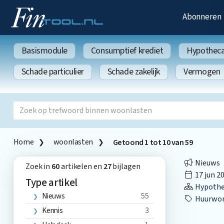
Abonneren
Basismodule
Consumptief krediet
Hypothecai
Schade particulier
Schade zakelijk
Vermogen
Home
woonlasten
Getoond
1
tot
10
van
59
Nieuws
Zoek in
60
artikelen en
27
bijlagen
17 jun 2
Type artikel
Hypothec
Nieuws
55
Huurwon
Kennis
3