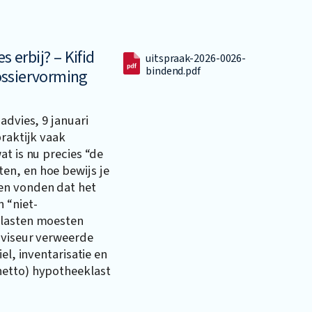
s erbij? – Kifid
uitspraak-2026-0026-
bindend.pdf
ossiervorming
advies, 9 januari
praktijk vaak
at is nu precies “de
en, en hoe bewijs je
en vonden dat het
 “niet-
nlasten moesten
dviseur verweerde
el, inventarisatie en
netto) hypotheeklast