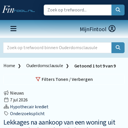
MijnFintool
Home
Ouderdomsclausule
Getoond
1
tot
9
van
9
Filters Tonen / Verbergen
Nieuws
7 jul 2026
Hypothecair krediet
Onderzoeksplicht
Lekkages na aankoop van een woning uit