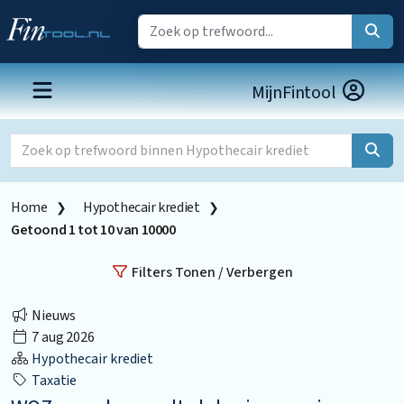
MijnFintool
Home
Hypothecair krediet
Getoond
1
tot
10
van
10000
Filters Tonen / Verbergen
Nieuws
7 aug 2026
Hypothecair krediet
Taxatie