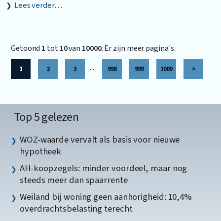
Lees verder…
Getoond
1
tot
10
van
10000
. Er zijn meer pagina's.
...
1
2
3
998
999
1000
>
Top 5 gelezen
WOZ-waarde vervalt als basis voor nieuwe
hypotheek
AH-koopzegels: minder voordeel, maar nog
steeds meer dan spaarrente
Weiland bij woning geen aanhorigheid: 10,4%
overdrachtsbelasting terecht