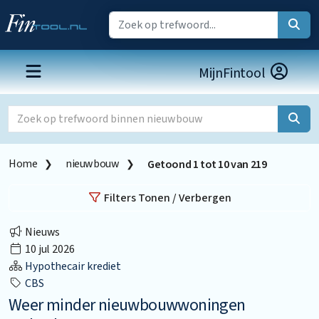
MijnFintool
Home
nieuwbouw
Getoond
1
tot
10
van
219
Filters Tonen / Verbergen
Nieuws
10 jul 2026
Hypothecair krediet
CBS
Weer minder nieuwbouwwoningen