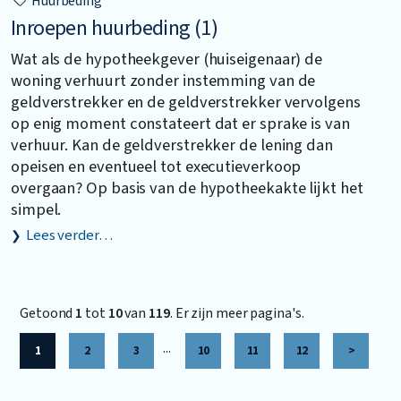
Huurbeding
Inroepen huurbeding (1)
Wat als de hypotheekgever (huiseigenaar) de
woning verhuurt zonder instemming van de
geldverstrekker en de geldverstrekker vervolgens
op enig moment constateert dat er sprake is van
verhuur. Kan de geldverstrekker de lening dan
opeisen en eventueel tot executieverkoop
overgaan? Op basis van de hypotheekakte lijkt het
simpel.
Lees verder…
Getoond
1
tot
10
van
119
. Er zijn meer pagina's.
...
1
2
3
10
11
12
>