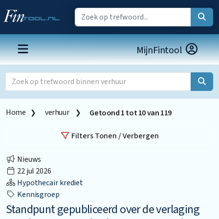
MijnFintool
Home
verhuur
Getoond
1
tot
10
van
119
Filters Tonen / Verbergen
Nieuws
22 jul 2026
Hypothecair krediet
Kennisgroep
Standpunt gepubliceerd over de verlaging