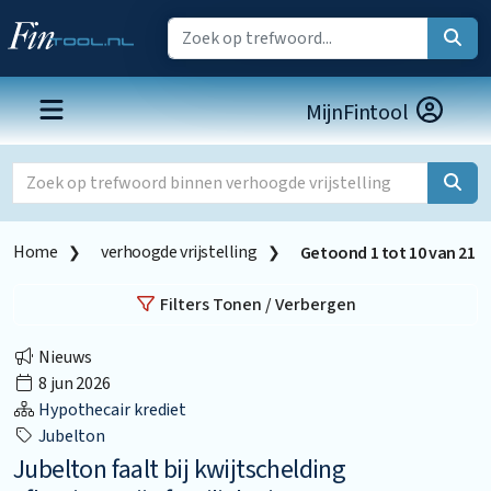
MijnFintool
Home
verhoogde vrijstelling
Getoond
1
tot
10
van
21
Filters Tonen / Verbergen
Nieuws
8 jun 2026
Hypothecair krediet
Jubelton
Jubelton faalt bij kwijtschelding