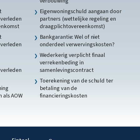
verbouwing
t
Eigenwoningschuld aangaan door
gverleden
partners (wettelijke regeling en
eenkomst
draagplichtovereenkomst)
t
Bankgarantie: Wel of niet
gverleden
onderdeel verwervingskosten?
Wederkerig verplicht finaal
verrekenbeding in
gverleden
samenlevingscontract
Toerekening van de schuld ter
ning
betaling van de
n als AOW
financieringskosten