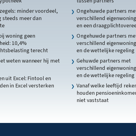
hypotheek
tussen partners
egels: minder voordeel,
Ongehuwde partners me
 steeds meer dan
verschillend eigenwonin
te
en een draagplichtover
bij woning geen
Ongehuwde partners me
heid: 10,4%
verschillend eigenwonin
htsbelasting terecht
en de wettelijke regeling
et weten wanneer hij met
Gehuwde partners met
verschillend eigenwonin
en de wettelijke regeling
n uit Excel: Fintool en
en in Excel versterken
Vanaf welke leeftijd reke
houden pensioeninkome
niet vaststaat