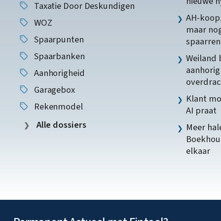
nieuwe 
Taxatie Door Deskundigen
AH-koopz
WOZ
maar nog
Spaarpunten
spaarren
Spaarbanken
Weiland 
aanhorig
Aanhorigheid
overdrac
Garagebox
Klant mo
Rekenmodel
AI praat
Alle dossiers
Meer hale
Boekhoud
elkaar