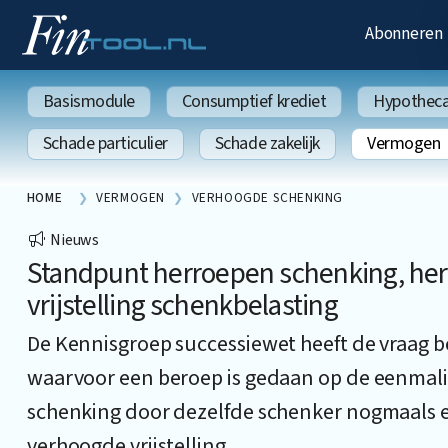
Abonneren
Basismodule
Consumptief krediet
Hypothecai
Schade particulier
Schade zakelijk
Vermogen
HOME
VERMOGEN
VERHOOGDE SCHENKING
Nieuws
Standpunt herroepen schenking, he
vrijstelling schenkbelasting
De Kennisgroep successiewet heeft de vraag 
waarvoor een beroep is gedaan op de eenmalig
schenking door dezelfde schenker nogmaals 
verhoogde vrijstelling.