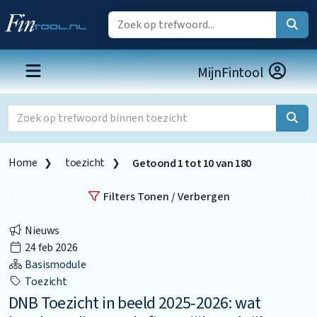
MijnFintool
Home
toezicht
Getoond
1
tot
10
van
180
Filters Tonen / Verbergen
Nieuws
24 feb 2026
Basismodule
Toezicht
DNB Toezicht in beeld 2025-2026: wat