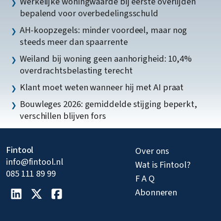
Werkelijke woningwaarde bij eerste overlijden
bepalend voor overbedelingsschuld
AH-koopzegels: minder voordeel, maar nog
steeds meer dan spaarrente
Weiland bij woning geen aanhorigheid: 10,4%
overdrachtsbelasting terecht
Klant moet weten wanneer hij met AI praat
Bouwleges 2026: gemiddelde stijging beperkt,
verschillen blijven fors
Fintool
Over ons
info@fintool.nl
Wat is Fintool?
085 111 89 99
F A Q
Abonneren