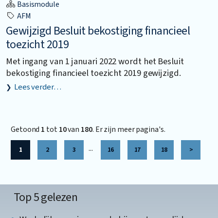
Basismodule
AFM
Gewijzigd Besluit bekostiging financieel
toezicht 2019
Met ingang van 1 januari 2022 wordt het Besluit
bekostiging financieel toezicht 2019 gewijzigd.
Lees verder…
Getoond
1
tot
10
van
180
. Er zijn meer pagina's.
...
1
2
3
16
17
18
>
Top 5 gelezen