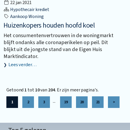
22 jan 2021
Hypothecair krediet
Aankoop Woning
Huizenkopers houden hoofd koel
Het consumentenvertrouwen in de woningmarkt
blijft ondanks alle coronaperikelen op peil. Dit
blijkt uit de jongste stand van de Eigen Huis
Marktindicator.
Lees verder…
Getoond
1
tot
10
van
204
. Er zijn meer pagina's.
...
1
2
3
19
20
21
>