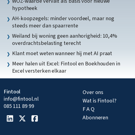
WOZ-waarde vervalt als basis voor nieuwe
hypotheek
AH-koopzegels: minder voordeel, maar nog
steeds meer dan spaarrente
Weiland bij woning geen aanhorigheid: 10,4%
overdrachtsbelasting terecht
Klant moet weten wanneer hij met AI praat
Meer halen uit Excel: Fintool en Boekhouden in
Excel versterken elkaar
Fintool
Over ons
info@fintool.nl
Wat is Fintool?
085 111 89 99
F A Q
Abonneren