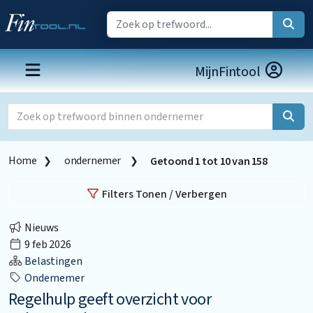
MijnFintool
Home
ondernemer
Getoond
1
tot
10
van
158
Filters Tonen / Verbergen
Nieuws
9 feb 2026
Belastingen
Ondernemer
Regelhulp geeft overzicht voor