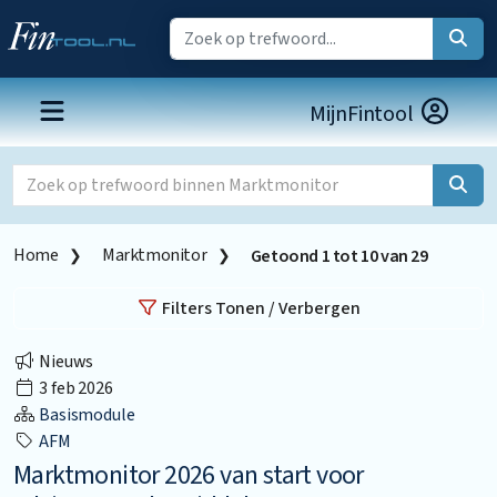
MijnFintool
Home
Marktmonitor
Getoond
1
tot
10
van
29
Filters Tonen / Verbergen
Nieuws
3 feb 2026
Basismodule
AFM
Marktmonitor 2026 van start voor