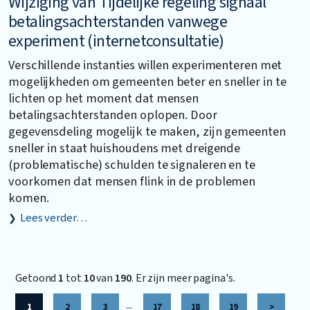
Wijziging van Tijdelijke regeling signaal
betalingsachterstanden vanwege
experiment (internetconsultatie)
Verschillende instanties willen experimenteren met
mogelijkheden om gemeenten beter en sneller in te
lichten op het moment dat mensen
betalingsachterstanden oplopen. Door
gegevensdeling mogelijk te maken, zijn gemeenten
sneller in staat huishoudens met dreigende
(problematische) schulden te signaleren en te
voorkomen dat mensen flink in de problemen
komen.
Lees verder…
Getoond
1
tot
10
van
190
. Er zijn meer pagina's.
...
1
2
3
17
18
19
>