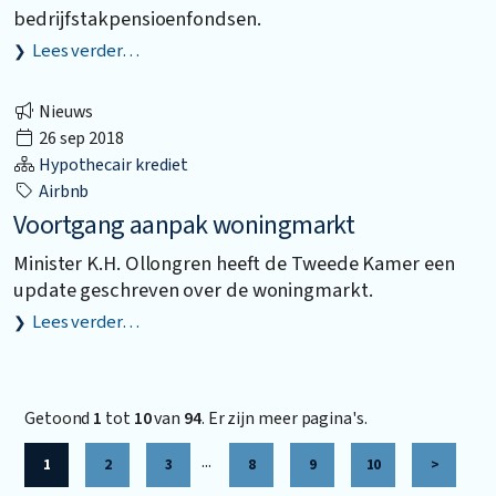
bedrijfstakpensioenfondsen.
Lees verder…
Nieuws
26 sep 2018
Hypothecair krediet
Airbnb
Voortgang aanpak woningmarkt
Minister K.H. Ollongren heeft de Tweede Kamer een
update geschreven over de woningmarkt.
Lees verder…
Getoond
1
tot
10
van
94
. Er zijn meer pagina's.
...
1
2
3
8
9
10
>