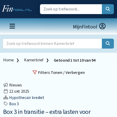
MijnFintool
Home
Kamerbrief
Getoond
1
tot
10
van
94
Filters Tonen / Verbergen
Nieuws
22 okt 2025
Hypothecair krediet
Box 3
Box 3 in transitie – extra lasten voor