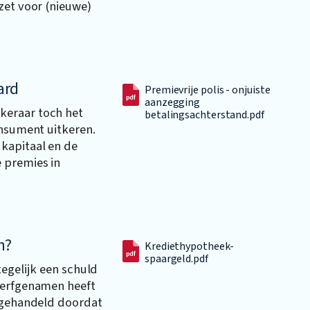
zet voor (nieuwe)
ard
Premievrije polis - onjuiste
aanzegging
keraar toch het
betalingsachterstand.pdf
onsument uitkeren.
kapitaal en de
 premies in
n?
Krediethypotheek-
spaargeld.pdf
tegelijk een schuld
 erfgenamen heeft
t gehandeld doordat