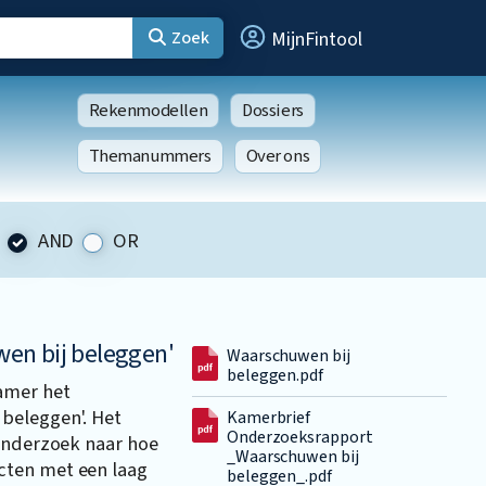
Zoek
MijnFintool
Rekenmodellen
Dossiers
Themanummers
Over ons
AND
OR
en bij beleggen'
Waarschuwen bij
beleggen.pdf
amer het
beleggen'. Het
Kamerbrief
Onderzoeksrapport
 onderzoek naar hoe
_Waarschuwen bij
cten met een laag
beleggen_.pdf