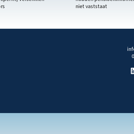
ors
niet vaststaat
in
0