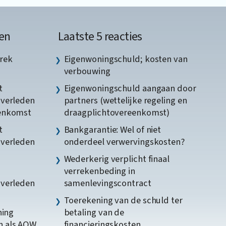
en
Laatste 5 reacties
rek
Eigenwoningschuld; kosten van
verbouwing
t
Eigenwoningschuld aangaan door
gverleden
partners (wettelijke regeling en
eenkomst
draagplichtovereenkomst)
t
Bankgarantie: Wel of niet
gverleden
onderdeel verwervingskosten?
Wederkerig verplicht finaal
verrekenbeding in
gverleden
samenlevingscontract
Toerekening van de schuld ter
ning
betaling van de
n als AOW
financieringskosten