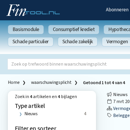
Abonneren
Basismodule
Consumptief krediet
Hypothecai
Schade particulier
Schade zakelijk
Vermogen
Home
waarschuwingsplicht
Getoond
1
tot
4
van
4
Nieuws
Zoek in
4
artikelen en
4
bijlagen
7 mrt 20
Type artikel
Vermog
Nieuws
4
Belegge
Filter en sorteer