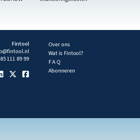
Fintool
Over ons
fo@fintool.nl
Wat is Fintool?
85 111 89 99
F A Q
Abonneren