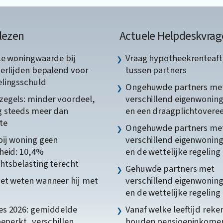
lezen
Actuele Helpdeskvrag
ke woningwaarde bij
Vraag hypotheekrenteaft
verlijden bepalend voor
tussen partners
lingsschuld
Ongehuwde partners me
egels: minder voordeel,
verschillend eigenwonin
 steeds meer dan
en een draagplichtover
te
Ongehuwde partners me
bij woning geen
verschillend eigenwonin
heid: 10,4%
en de wettelijke regeling
htsbelasting terecht
Gehuwde partners met
et weten wanneer hij met
verschillend eigenwonin
en de wettelijke regeling
s 2026: gemiddelde
Vanaf welke leeftijd reke
beperkt, verschillen
houden pensioeninkome