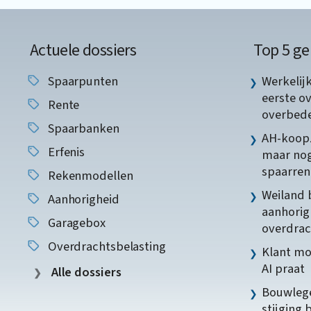
Actuele dossiers
Top 5 ge
Spaarpunten
Werkelij
eerste o
Rente
overbede
Spaarbanken
AH-koopz
Erfenis
maar nog
spaarren
Rekenmodellen
Weiland 
Aanhorigheid
aanhorig
Garagebox
overdrac
Overdrachtsbelasting
Klant mo
AI praat
Alle dossiers
Bouwlege
stijging 