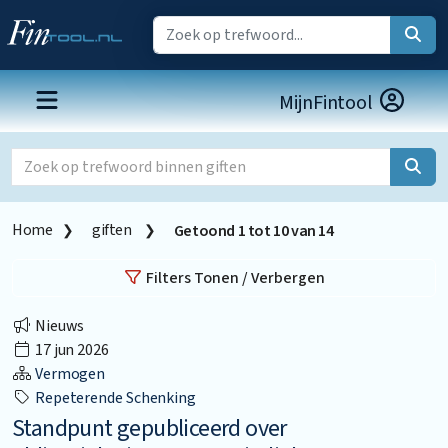
MijnFintool
Home
giften
Getoond
1
tot
10
van
14
Filters Tonen / Verbergen
Nieuws
17 jun 2026
Vermogen
Repeterende Schenking
Standpunt gepubliceerd over