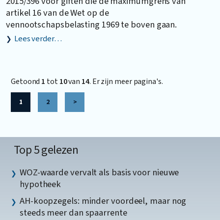
2015/396 voor giften die de maximumgrens van
artikel 16 van de Wet op de
vennootschapsbelasting 1969 te boven gaan.
Lees verder…
Getoond
1
tot
10
van
14
. Er zijn meer pagina's.
1
2
>
Top 5 gelezen
WOZ-waarde vervalt als basis voor nieuwe
hypotheek
AH-koopzegels: minder voordeel, maar nog
steeds meer dan spaarrente