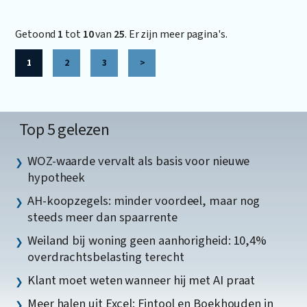
Getoond
1
tot
10
van
25
. Er zijn meer pagina's.
1
2
3
>
Top 5 gelezen
WOZ-waarde vervalt als basis voor nieuwe
hypotheek
AH-koopzegels: minder voordeel, maar nog
steeds meer dan spaarrente
Weiland bij woning geen aanhorigheid: 10,4%
overdrachtsbelasting terecht
Klant moet weten wanneer hij met AI praat
Meer halen uit Excel: Fintool en Boekhouden in