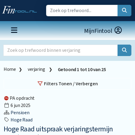
MijnFintool
Home
verjaring
Getoond
1
tot
10
van
25
Filters Tonen / Verbergen
PA opdracht
6 jun 2025
Pensioen
Hoge Raad
Hoge Raad uitspraak verjaringstermijn