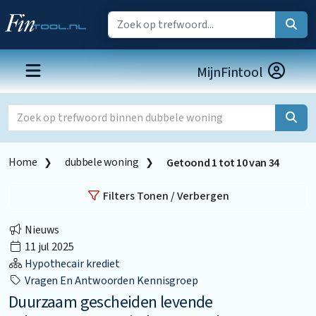
MijnFintool
Home
dubbele woning
Getoond
1
tot
10
van
34
Filters Tonen / Verbergen
Nieuws
11 jul 2025
Hypothecair krediet
Vragen En Antwoorden Kennisgroep
Duurzaam gescheiden levende