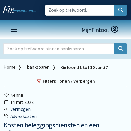
MijnFintool
Home
banksparen
Getoond
1
tot
10
van
57
Filters Tonen / Verbergen
Kennis
14 mrt 2022
Vermogen
Advieskosten
Kosten beleggingsdiensten en een