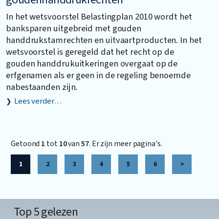
In het wetsvoorstel Belastingplan 2010 wordt het
banksparen uitgebreid met gouden
handdrukstamrechten en uitvaartproducten. In het
wetsvoorstel is geregeld dat het recht op de
gouden handdrukuitkeringen overgaat op de
erfgenamen als er geen in de regeling benoemde
nabestaanden zijn.
Lees verder…
Getoond
1
tot
10
van
57
. Er zijn meer pagina's.
1
2
3
4
5
6
>
Top 5 gelezen