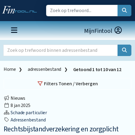
MijnFintool
Home
adressenbestand
Getoond
1
tot
10
van
12
Filters Tonen / Verbergen
Nieuws
8 jan 2025
Schade particulier
Adressenbestand
Rechtsbijstandverzekering en zorgplicht