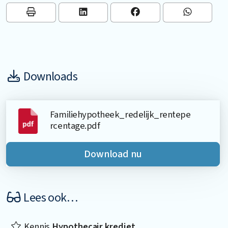
Downloads
Familiehypotheek_redelijk_rentepe
rcentage.pdf
Download nu
Lees ook…
Kennis
Hypothecair krediet