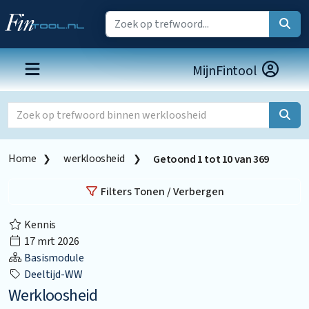
MijnFintool
Home
werkloosheid
Getoond
1
tot
10
van
369
Filters Tonen / Verbergen
Kennis
17 mrt 2026
Basismodule
Deeltijd-WW
Werkloosheid