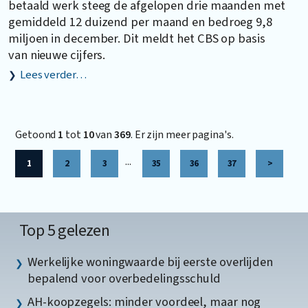
betaald werk steeg de afgelopen drie maanden met
gemiddeld 12 duizend per maand en bedroeg 9,8
miljoen in december. Dit meldt het CBS op basis
van nieuwe cijfers.
Lees verder…
Getoond
1
tot
10
van
369
. Er zijn meer pagina's.
...
1
2
3
35
36
37
>
Top 5 gelezen
Werkelijke woningwaarde bij eerste overlijden
bepalend voor overbedelingsschuld
AH-koopzegels: minder voordeel, maar nog