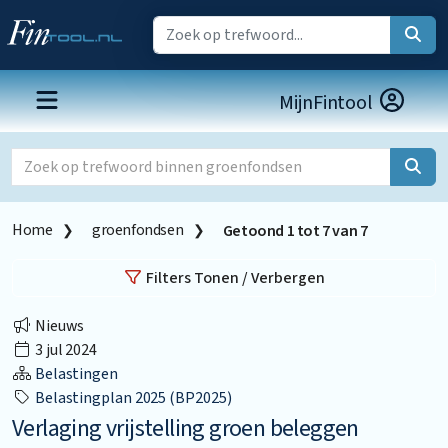
MijnFintool
Home
groenfondsen
Getoond
1
tot
7
van
7
Filters Tonen / Verbergen
Nieuws
3 jul 2024
Belastingen
Belastingplan 2025 (BP2025)
Verlaging vrijstelling groen beleggen