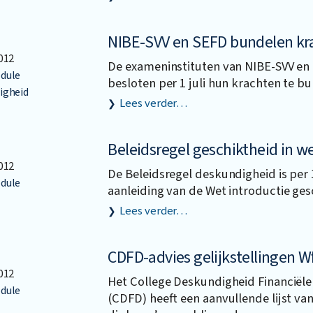
NIBE-SVV en SEFD bundelen kr
012
De exameninstituten van NIBE-SVV e
dule
besloten per 1 juli hun krachten te b
igheid
Lees verder…
Beleidsregel geschiktheid in w
012
De Beleidsregel deskundigheid is per 
dule
aanleiding van de Wet introductie ges
Lees verder…
CDFD-advies gelijkstellingen W
012
Het College Deskundigheid Financiële
dule
(CDFD) heeft een aanvullende lijst van