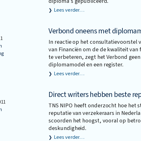
diploma’s gepubliceerd.
Lees verder…
Verbond oneens met diplomamo
11
In reactie op het consultatievoorstel 
n
van Financiën om de de kwaliteit van f
ng
te verbeteren, zegt het Verbond geen h
diplomamodel en een register.
Lees verder…
Direct writers hebben beste re
011
TNS NIPO heeft onderzocht hoe het s
n
reputatie van verzekeraars in Nederla
scoorden het hoogst, vooral op betr
deskundigheid.
Lees verder…