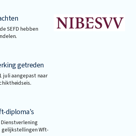
achten
n de SEFD hebben
undelen.
erking getreden
1 juli aangepast naar
chiktheidseis.
ft-diploma’s
 Dienstverlening
 gelijkstellingen Wft-