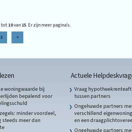
tot
10
van
15
. Er zijn meer pagina's.
2
>
lezen
Actuele Helpdeskvrag
ke woningwaarde bij
Vraag hypotheekrenteaft
verlijden bepalend voor
tussen partners
lingsschuld
Ongehuwde partners me
egels: minder voordeel,
verschillend eigenwonin
 steeds meer dan
en een draagplichtover
te
Ongehuwde partners me