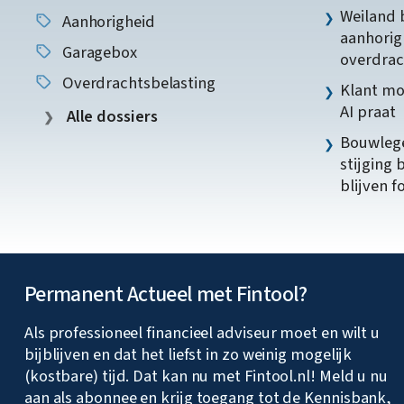
Weiland 
Aanhorigheid
aanhorig
Garagebox
overdrac
Overdrachtsbelasting
Klant mo
AI praat
Alle dossiers
Bouwlege
stijging 
blijven f
Permanent Actueel met Fintool?
Als professioneel financieel adviseur moet en wilt u
bijblijven en dat het liefst in zo weinig mogelijk
(kostbare) tijd. Dat kan nu met Fintool.nl! Meld u nu
aan als abonnee en krijg toegang tot de Kennisbank,