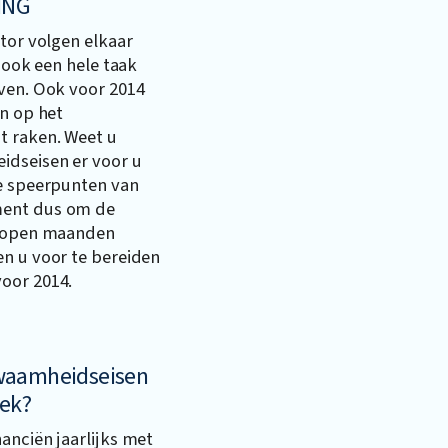
 ING
ctor volgen elkaar
n ook een hele taak
jven. Ook voor 2014
en op het
t raken. Weet u
idseisen er voor u
de speerpunten van
ment dus om de
gelopen maanden
en u voor te bereiden
oor 2014.
kwaamheidseisen
oek?
anciën jaarlijks met