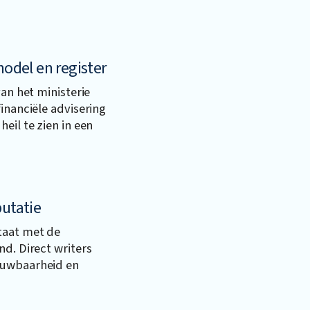
del en register
van het ministerie
inanciële advisering
eil te zien in een
putatie
taat met de
nd. Direct writers
ouwbaarheid en