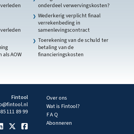
gverleden
onderdeel verwervingskosten?
Wederkerig verplicht finaal
verrekenbeding in
gverleden
samenlevingscontract
Toerekening van de schuld ter
ning
betaling van de
n als AOW
financieringskosten
Fintool
Over ons
fo@fintool.nl
Wat is Fintool?
85 111 89 99
F A Q
Abonneren