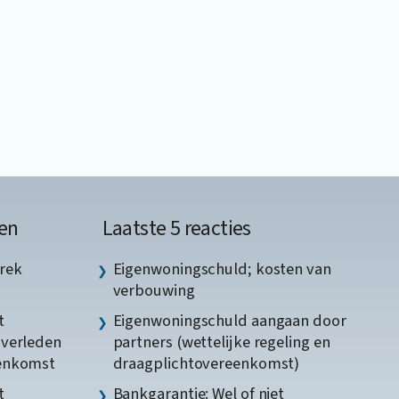
en
Laatste 5 reacties
rek
Eigenwoningschuld; kosten van
verbouwing
t
Eigenwoningschuld aangaan door
gverleden
partners (wettelijke regeling en
eenkomst
draagplichtovereenkomst)
t
Bankgarantie: Wel of niet