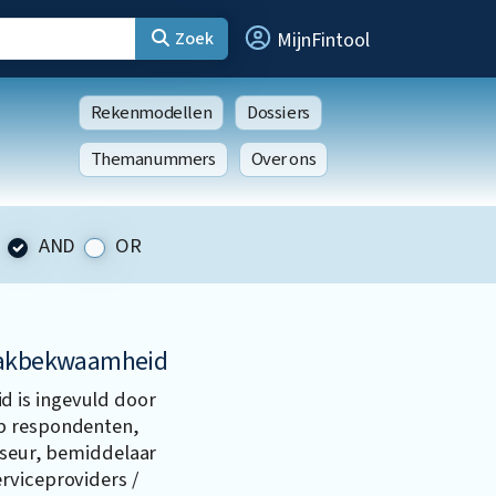
Zoek
MijnFintool
Rekenmodellen
Dossiers
Themanummers
Over ons
AND
OR
 vakbekwaamheid
 is ingevuld door
ep respondenten,
viseur, bemiddelaar
rviceproviders /