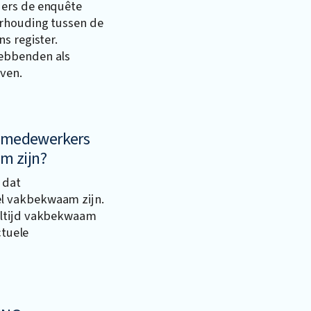
ders de enquête
erhouding tussen de
s register.
ebbenden als
ven.
ntmedewerkers
m zijn?
 dat
l vakbekwaam zijn.
altijd vakbekwaam
ctuele