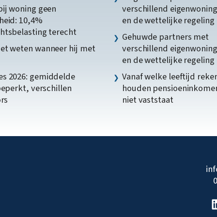
bij woning geen
verschillend eigenwonin
heid: 10,4%
en de wettelijke regeling
htsbelasting terecht
Gehuwde partners met
et weten wanneer hij met
verschillend eigenwonin
en de wettelijke regeling
s 2026: gemiddelde
Vanaf welke leeftijd reke
beperkt, verschillen
houden pensioeninkome
ors
niet vaststaat
in
0