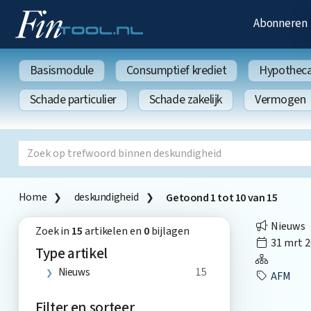
Abonneren
Basismodule
Consumptief krediet
Hypothecai
Schade particulier
Schade zakelijk
Vermogen
Home
deskundigheid
Getoond
1
tot
10
van
15
Nieuws
Zoek in
15
artikelen en
0
bijlagen
31 mrt 2
Type artikel
Nieuws
15
AFM
Filter en sorteer