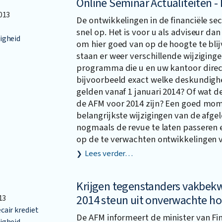
Online Seminar Actualiteiten -
013
De ontwikkelingen in de financiële se
snel op. Het is voor u als adviseur da
igheid
om hier goed van op de hoogte te bli
staan er weer verschillende wijziging
programma die u en uw kantoor direc
bijvoorbeeld exact welke deskundighe
gelden vanaf 1 januari 2014? Of wat 
de AFM voor 2014 zijn? Een goed mo
belangrijkste wijzigingen van de af
nogmaals de revue te laten passeren 
op de te verwachten ontwikkelingen v
Lees verder…
Krijgen tegenstanders vakbe
2014 steun uit onverwachte h
13
air krediet
De AFM informeert de minister van Fin
igheid