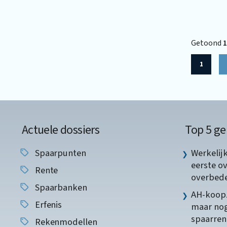
Getoond
1
1
Actuele dossiers
Top 5 ge
Spaarpunten
Werkelij
eerste o
Rente
overbede
Spaarbanken
AH-koopz
Erfenis
maar nog
spaarren
Rekenmodellen