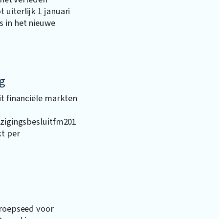
uiterlijk 1 januari
s in het nieuwe
ng
it financiële markten
jzigingsbesluitfm201
kt per
eroepseed voor