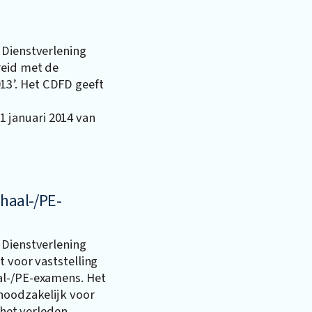
 Dienstverlening
reid met de
3’. Het CDFD geeft
januari 2014 van
nhaal-/PE-
 Dienstverlening
t voor vaststelling
al-/PE-examens. Het
 noodzakelijk voor
 het verleden