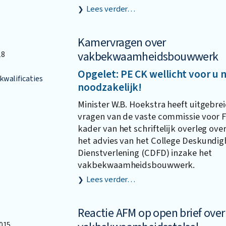
Lees verder…
Kamervragen over
vakbekwaamheidsbouwwerk
18
Opgelet: PE CK wellicht voor u 
walificaties
noodzakelijk!
Minister W.B. Hoekstra heeft uitgebre
vragen van de vaste commissie voor F
kader van het schriftelijk overleg ove
het advies van het College Deskundigh
Dienstverlening (CDFD) inzake het
vakbekwaamheidsbouwwerk.
Lees verder…
Reactie AFM op open brief ove
015