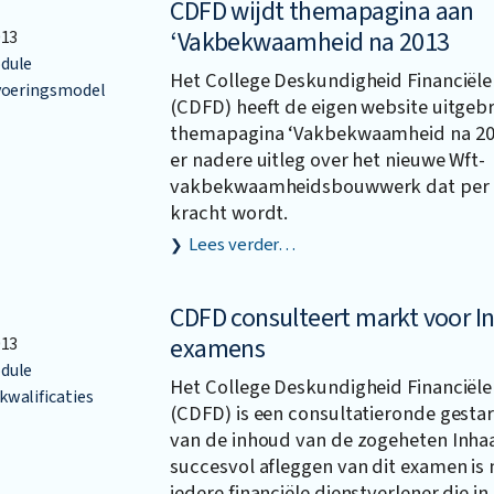
CDFD wijdt themapagina aan
‘Vakbekwaamheid na 2013
013
dule
Het College Deskundigheid Financiële
voeringsmodel
(CDFD) heeft de eigen website uitgeb
themapagina ‘Vakbekwaamheid na 201
er nadere uitleg over het nieuwe Wft-
vakbekwaamheidsbouwwerk dat per 1 
kracht wordt.
Lees verder…
CDFD consulteert markt voor I
examens
013
dule
Het College Deskundigheid Financiële
walificaties
(CDFD) is een consultatieronde gestar
van de inhoud van de zogeheten Inha
succesvol afleggen van dit examen is
iedere financiële dienstverlener die in