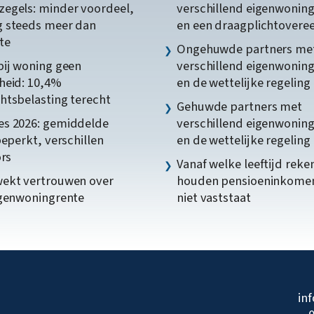
egels: minder voordeel,
verschillend eigenwonin
 steeds meer dan
en een draagplichtover
te
Ongehuwde partners me
bij woning geen
verschillend eigenwonin
heid: 10,4%
en de wettelijke regeling
htsbelasting terecht
Gehuwde partners met
s 2026: gemiddelde
verschillend eigenwonin
beperkt, verschillen
en de wettelijke regeling
ors
Vanaf welke leeftijd reke
ekt vertrouwen over
houden pensioeninkome
igenwoningrente
niet vaststaat
in