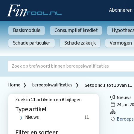
Abonneren
Basismodule
Consumptief krediet
Hypothecai
Schade particulier
Schade zakelijk
Vermogen
Home
beroepskwalificaties
Getoond
1
tot
10
van
11
Nieuws
Zoek in
11
artikelen en
6
bijlagen
24 jan 2
Type artikel
Nieuws
11
Beroepsk
Filter en sorteer