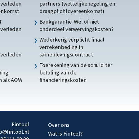
gverleden
partners (wettelijke regeling en
eenkomst
draagplichtovereenkomst)
t
Bankgarantie: Wel of niet
gverleden
onderdeel verwervingskosten?
Wederkerig verplicht finaal
verrekenbeding in
gverleden
samenlevingscontract
Toerekening van de schuld ter
ning
betaling van de
n als AOW
financieringskosten
Fintool
Over ons
fo@fintool.nl
Wat is Fintool?