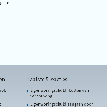
ngs- en
en
Laatste 5 reacties
rek
Eigenwoningschuld; kosten van
verbouwing
t
Eigenwoningschuld aangaan door