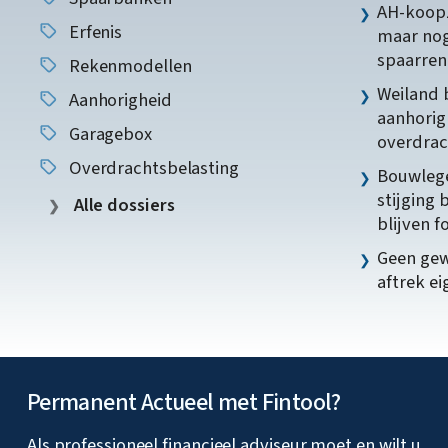
AH-koopz
Erfenis
maar nog
spaarren
Rekenmodellen
Weiland 
Aanhorigheid
aanhorig
Garagebox
overdrac
Overdrachtsbelasting
Bouwlege
stijging 
Alle dossiers
blijven f
Geen gew
aftrek e
Permanent Actueel met Fintool?
Als professioneel financieel adviseur moet en wilt u