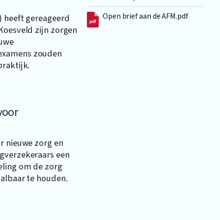
Open brief aan de AFM.pdf
) heeft gereageerd
Koesveld zijn zorgen
euwe
-examens zouden
raktijk.
voor
ar nieuwe zorg en
rgverzekeraars een
eling om de zorg
aalbaar te houden.