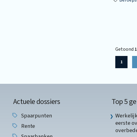
Getoond
1
1
Actuele dossiers
Top 5 ge
Spaarpunten
Werkelij
eerste o
Rente
overbede
Spaarbanken