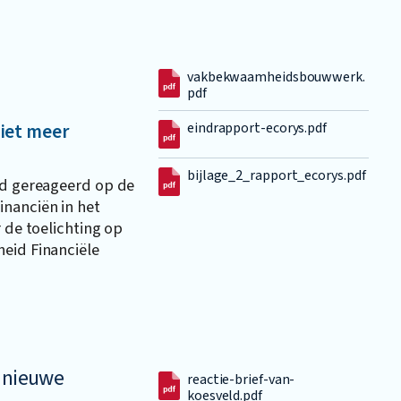
vakbekwaamheidsbouwwerk.
pdf
niet meer
eindrapport-ecorys.pdf
bijlage_2_rapport_ecorys.pdf
id gereageerd op de
inanciën in het
r de toelichting op
eid Financiële
r nieuwe
reactie-brief-van-
koesveld.pdf