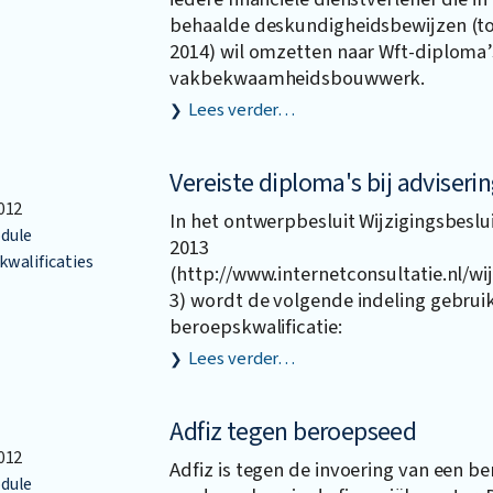
behaalde deskundigheidsbewijzen (tot 
2014) wil omzetten naar Wft-diploma’
vakbekwaamheidsbouwwerk.
Lees verder…
Vereiste diploma's bij adviseri
012
In het ontwerpbesluit Wijzigingsbeslu
dule
2013
walificaties
(http://www.internetconsultatie.nl/wi
3) wordt de volgende indeling gebrui
beroepskwalificatie:
Lees verder…
Adfiz tegen beroepseed
012
Adfiz is tegen de invoering van een b
dule