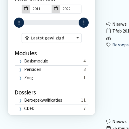
Nieuws
7 feb 20
Laatst gewijzigd
Beroepsk
Modules
Basismodule
4
Pensioen
3
Zorg
1
Dossiers
Beroepskwalificaties
11
CDFD
7
Nieuws
26 mei 2