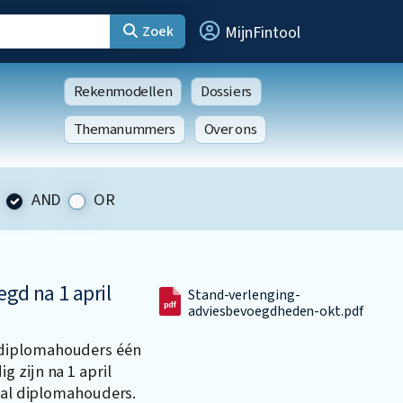
Zoek
MijnFintool
Rekenmodellen
Dossiers
Themanummers
Over ons
AND
OR
egd na 1 april
Stand-verlenging-
adviesbevoegdheden-okt.pdf
 diplomahouders één
 zijn na 1 april
ntal diplomahouders.