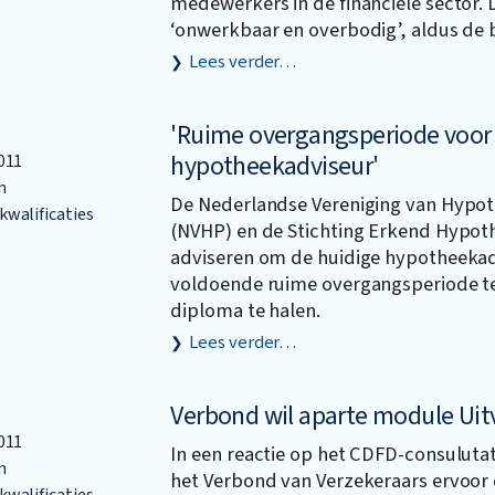
medewerkers in de financiële sector. 
‘onwerkbaar en overbodig’, aldus de 
Lees verder…
'Ruime overgangsperiode voor
hypotheekadviseur'
011
n
De Nederlandse Vereniging van Hypot
walificaties
(NVHP) en de Stichting Erkend Hypot
adviseren om de huidige hypotheekad
voldoende ruime overgangsperiode t
diploma te halen.
Lees verder…
Verbond wil aparte module Uit
011
In een reactie op het CDFD-consuluta
n
het Verbond van Verzekeraars ervoor
walificaties