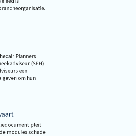
De eed is
brancheorganisatie.
hecair Planners
heekadviseur (SEH)
viseurs een
e geven om hun
vaart
tiedocument pleit
 de modules schade