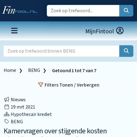
MijnFintool
Home
BENG
Getoond
1
tot
7
van
7
Filters Tonen / Verbergen
Nieuws
19 mrt 2021
Hypothecair krediet
BENG
Kamervragen over stijgende kosten