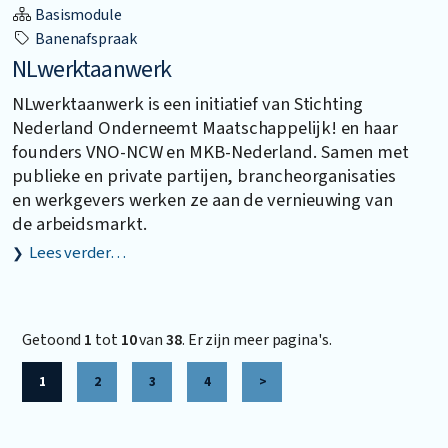
Basismodule
Banenafspraak
NLwerktaanwerk
NLwerktaanwerk is een initiatief van Stichting
Nederland Onderneemt Maatschappelijk! en haar
founders VNO-NCW en MKB-Nederland. Samen met
publieke en private partijen, brancheorganisaties
en werkgevers werken ze aan de vernieuwing van
de arbeidsmarkt.
Lees verder…
Getoond
1
tot
10
van
38
. Er zijn meer pagina's.
1
2
3
4
>