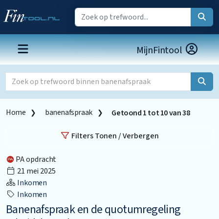
MijnFintool
Home
banenafspraak
Getoond
1
tot
10
van
38
Filters Tonen / Verbergen
PA opdracht
21 mei 2025
Inkomen
Inkomen
Banenafspraak en de quotumregeling