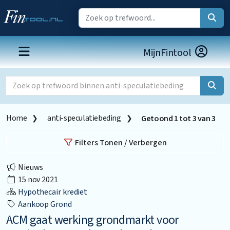
MijnFintool
Home
anti-speculatiebeding
Getoond
1
tot
3
van
3
Filters Tonen / Verbergen
Nieuws
15 nov 2021
Hypothecair krediet
Aankoop Grond
ACM gaat werking grondmarkt voor