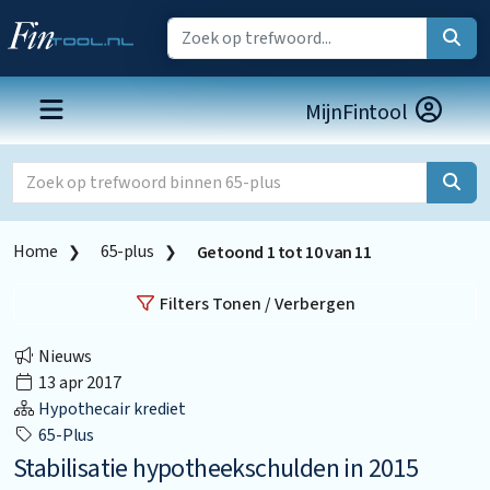
MijnFintool
Home
65-plus
Getoond
1
tot
10
van
11
Filters Tonen / Verbergen
Nieuws
13 apr 2017
Hypothecair krediet
65-Plus
Stabilisatie hypotheekschulden in 2015