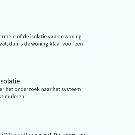
ermeld of de isolatie van de woning
eval, dan is de woning klaar voor een
solatie
er het onderzoek naar het systeem
stimuleren.
s
n Wft wordt gewijzigd. De kennis- en