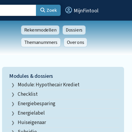
Zoek
MijnFintool
Rekenmodellen
Dossiers
Themanummers
Over ons
Modules & dossiers
Module: Hypothecair Krediet
Checklist
Energiebesparing
Energielabel
Huiseigenaar
Subsidie