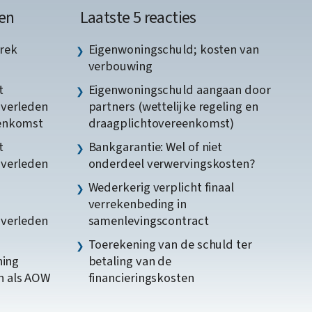
en
Laatste 5 reacties
rek
Eigenwoningschuld; kosten van
verbouwing
t
Eigenwoningschuld aangaan door
gverleden
partners (wettelijke regeling en
eenkomst
draagplichtovereenkomst)
t
Bankgarantie: Wel of niet
gverleden
onderdeel verwervingskosten?
Wederkerig verplicht finaal
verrekenbeding in
gverleden
samenlevingscontract
Toerekening van de schuld ter
ning
betaling van de
n als AOW
financieringskosten