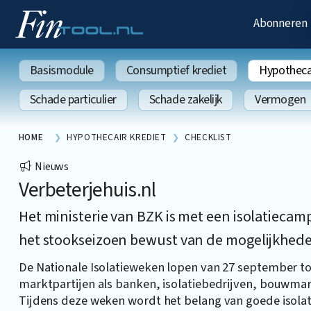
Abonneren
Basismodule
Consumptief krediet
Hypothecai
Schade particulier
Schade zakelijk
Vermogen
HOME
HYPOTHECAIR KREDIET
CHECKLIST
Nieuws
Verbeterjehuis.nl
Het ministerie van BZK is met een isolatiec
het stookseizoen bewust van de mogelijkheden
De Nationale Isolatieweken lopen van 27 september tot 
marktpartijen als banken, isolatiebedrijven, bouwmar
Tijdens deze weken wordt het belang van goede isolat