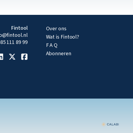
Fintool
Over ons
fo@fintool.nl
Wat is Fintool?
85 111 89 99
F A Q
Abonneren