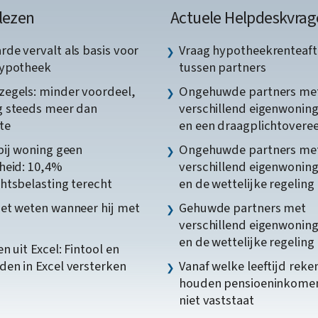
lezen
Actuele Helpdeskvrag
de vervalt als basis voor
Vraag hypotheekrenteaft
hypotheek
tussen partners
egels: minder voordeel,
Ongehuwde partners me
 steeds meer dan
verschillend eigenwonin
te
en een draagplichtover
bij woning geen
Ongehuwde partners me
heid: 10,4%
verschillend eigenwonin
htsbelasting terecht
en de wettelijke regeling
et weten wanneer hij met
Gehuwde partners met
verschillend eigenwonin
en de wettelijke regeling
n uit Excel: Fintool en
en in Excel versterken
Vanaf welke leeftijd reke
houden pensioeninkome
niet vaststaat