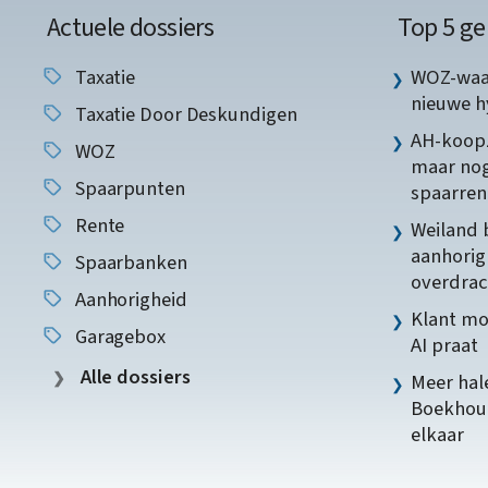
Actuele dossiers
Top 5 ge
Taxatie
WOZ-waar
nieuwe 
Taxatie Door Deskundigen
AH-koopz
WOZ
maar nog
Spaarpunten
spaarren
Rente
Weiland 
aanhorig
Spaarbanken
overdrac
Aanhorigheid
Klant mo
Garagebox
AI praat
Alle dossiers
Meer hale
Boekhoud
elkaar