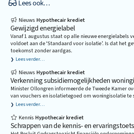
Lees ook…
Nieuws
Hypothecair krediet
Gewijzigd energielabel
Vanaf 1 augustus staat op alle nieuwe energielabels v
voldoet aan de ‘Standaard voor isolatie’. Is dat het g
toekomst zonder aardgas.
Lees verder…
Nieuws
Hypothecair krediet
Verkenning subsidiemogelijkheden woningi
Minister Ollongren informeerde de Tweede Kamer ov
van vouchers en isolatietegoed om woningisolatie te 
Lees verder…
Kennis
Hypothecair krediet
Schrappen van de kennis- en ervaringstoet
Het Besluit Gedragstoezicht financiële onderneminge