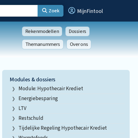
Zoek
MijnFintool
Rekenmodellen
Dossiers
Themanummers
Over ons
Modules & dossiers
Module: Hypothecair Krediet
Energiebesparing
LTV
Restschuld
Tijdelijke Regeling Hypothecair Krediet
Warmtefonds