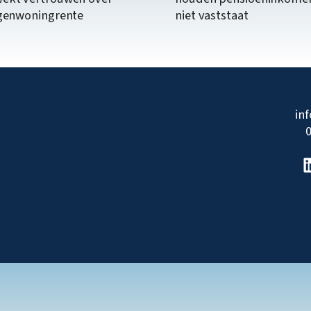
igenwoningrente
niet vaststaat
in
0