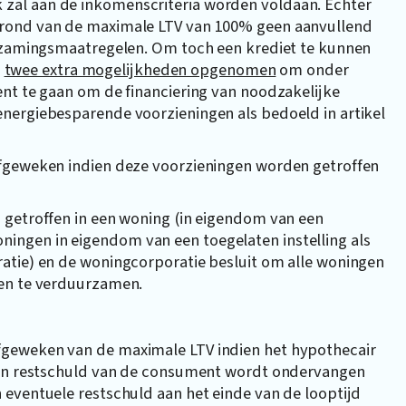
zal aan de inkomenscriteria worden voldaan. Echter
grond van de maximale LTV van 100% geen aanvullend
urzamingsmaatregelen. Om toch een krediet te kunnen
,
twee extra mogelijkheden opgenomen
om onder
ent te gaan om de financiering van noodzakelijke
nergiebesparende voorzieningen als bedoeld in artikel
afgeweken indien deze voorzieningen worden getroffen
 getroffen in een woning (in eigendom van een
ngen in eigendom van een toegelaten instelling als
atie) en de woningcorporatie besluit om alle woningen
men te verduurzamen.
fgeweken van de maximale LTV indien het hypothecair
 een restschuld van de consument wordt ondervangen
 eventuele restschuld aan het einde van de looptijd