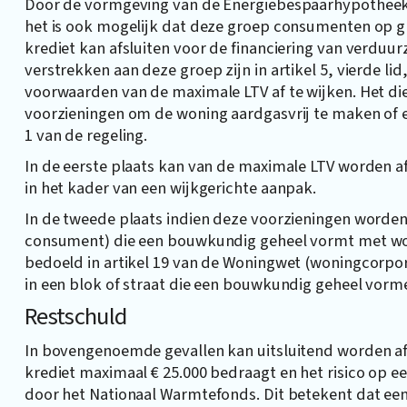
Door de vormgeving van de Energiebespaarhypotheek 
het is ook mogelijk dat deze groep consumenten op 
krediet kan afsluiten voor de financiering van verdu
verstrekken aan deze groep zijn in artikel 5, vierde lid
voorwaarden van de maximale LTV af te wijken. Het di
voorzieningen om de woning aardgasvrij te maken of e
1 van de regeling.
In de eerste plaats kan van de maximale LTV worden 
in het kader van een wijkgerichte aanpak.
In de tweede plaats indien deze voorzieningen worden
consument) die een bouwkundig geheel vormt met woni
bedoeld in artikel 19 van de Woningwet (woningcorpor
in een blok of straat die een bouwkundig geheel vor
Restschuld
In bovengenoemde gevallen kan uitsluitend worden a
krediet maximaal € 25.000 bedraagt en het risico op
door het Nationaal Warmtefonds. Dit betekent dat een