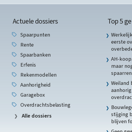
Actuele dossiers
Top 5 ge
Spaarpunten
Werkelij
eerste o
Rente
overbede
Spaarbanken
AH-koopz
Erfenis
maar nog
spaarren
Rekenmodellen
Weiland 
Aanhorigheid
aanhorig
Garagebox
overdrac
Overdrachtsbelasting
Bouwlege
stijging 
Alle dossiers
blijven f
Geen gew