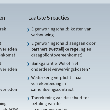
en
Laatste 5 reacties
rek
Eigenwoningschuld; kosten van
verbouwing
t
Eigenwoningschuld aangaan door
gverleden
partners (wettelijke regeling en
eenkomst
draagplichtovereenkomst)
t
Bankgarantie: Wel of niet
gverleden
onderdeel verwervingskosten?
Wederkerig verplicht finaal
verrekenbeding in
gverleden
samenlevingscontract
Toerekening van de schuld ter
ning
betaling van de
n als AOW
financieringskosten