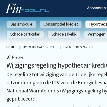
Abonneren
Basismodule
Consumptief krediet
Hypothecai
Schade particulier
Schade zakelijk
Vermogen
HOME
HYPOTHECAIR KREDIET
ENERGIEBESPARING
Nieuws
Wijzigingsregeling hypothecair kredi
De regeling tot wijziging van de Tijdelijke re
uitzondering van de LTV voor de Energiebesp
Nationaal Warmtefonds (Wijzigingsregeling hyp
gepubliceerd.