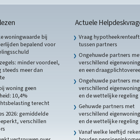
lezen
Actuele Helpdeskvrag
ke woningwaarde bij
Vraag hypotheekrenteaft
verlijden bepalend voor
tussen partners
lingsschuld
Ongehuwde partners me
egels: minder voordeel,
verschillend eigenwonin
 steeds meer dan
en een draagplichtover
te
Ongehuwde partners me
bij woning geen
verschillend eigenwonin
heid: 10,4%
en de wettelijke regeling
htsbelasting terecht
Gehuwde partners met
s 2026: gemiddelde
verschillend eigenwonin
beperkt, verschillen
en de wettelijke regeling
ors
Vanaf welke leeftijd reke
ekt vertrouwen over
houden pensioeninkome