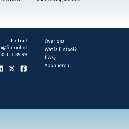
Fintool
Over ons
fo@fintool.nl
Wat is Fintool?
85 111 89 99
F A Q
Abonneren