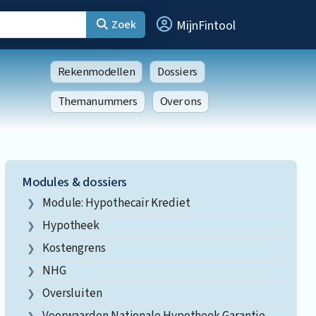
Zoek
MijnFintool
Rekenmodellen
Dossiers
Themanummers
Over ons
Modules & dossiers
Module: Hypothecair Krediet
Hypotheek
Kostengrens
NHG
Oversluiten
Voorwaarden Nationale Hypotheek Garantie