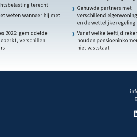
htsbelasting terecht
Gehuwde partners met
et weten wanneer hij met
verschillend eigenwonin
en de wettelijke regeling
s 2026: gemiddelde
Vanaf welke leeftijd reke
beperkt, verschillen
houden pensioeninkome
ors
niet vaststaat
in
0