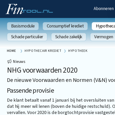
Abonneren
Basismodule
Consumptief krediet
Hypothecai
Schade particulier
Schade zakelijk
Vermogen
HOME
HYPOTHECAIR KREDIET
HYPOTHEEK
Nieuws
NHG voorwaarden 2020
De nieuwe Voorwaarden en Normen (V&N) voor
Passende provisie
De klant betaalt vanaf 1 januari bij het oversluiten v
dat hij meer wil lenen (boven de huidige restschuld). 
vervallen. Voor 2020 is de borgtochtprovisie vastgeste