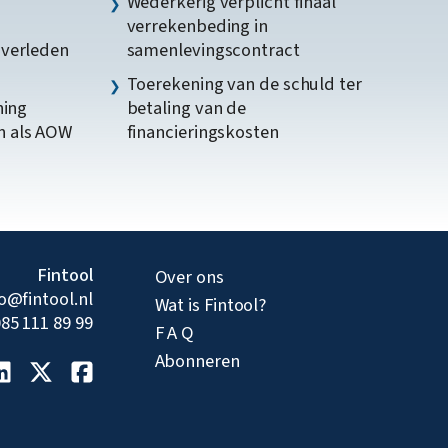
Wederkerig verplicht finaal
verrekenbeding in
gverleden
samenlevingscontract
Toerekening van de schuld ter
ning
betaling van de
n als AOW
financieringskosten
Fintool
Over ons
fo@fintool.nl
Wat is Fintool?
85 111 89 99
F A Q
Abonneren