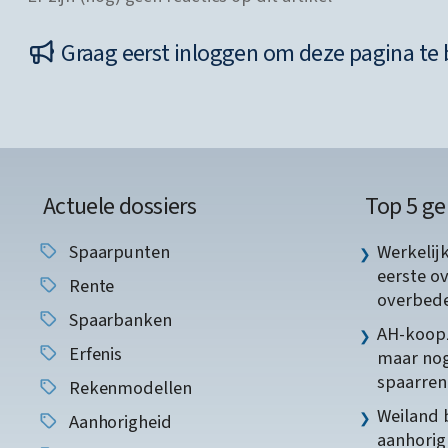
Graag eerst inloggen om deze pagina te 
Actuele dossiers
Top 5 ge
Spaarpunten
Werkelij
eerste o
Rente
overbede
Spaarbanken
AH-koopz
Erfenis
maar nog
spaarren
Rekenmodellen
Weiland 
Aanhorigheid
aanhorig