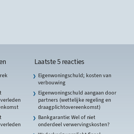
en
Laatste 5 reacties
rek
Eigenwoningschuld; kosten van
verbouwing
t
Eigenwoningschuld aangaan door
gverleden
partners (wettelijke regeling en
eenkomst
draagplichtovereenkomst)
t
Bankgarantie: Wel of niet
gverleden
onderdeel verwervingskosten?