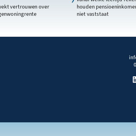
ekt vertrouwen over
houden pensioeninkome
igenwoningrente
niet vaststaat
in
0