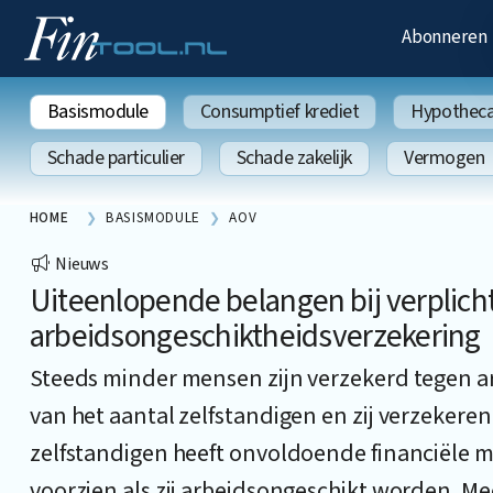
Abonneren
Basismodule
Consumptief krediet
Hypothecai
Schade particulier
Schade zakelijk
Vermogen
HOME
BASISMODULE
AOV
Nieuws
Uiteenlopende belangen bij verplich
arbeidsongeschiktheidsverzekering
Steeds minder mensen zijn verzekerd tegen ar
van het aantal zelfstandigen en zij verzekere
zelfstandigen heeft onvoldoende financiële
voorzien als zij arbeidsongeschikt worden. Me