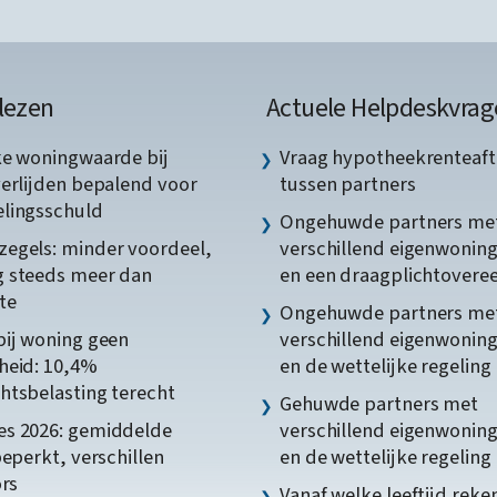
lezen
Actuele Helpdeskvrag
ke woningwaarde bij
Vraag hypotheekrenteaft
verlijden bepalend voor
tussen partners
lingsschuld
Ongehuwde partners me
egels: minder voordeel,
verschillend eigenwonin
 steeds meer dan
en een draagplichtover
te
Ongehuwde partners me
bij woning geen
verschillend eigenwonin
heid: 10,4%
en de wettelijke regeling
htsbelasting terecht
Gehuwde partners met
s 2026: gemiddelde
verschillend eigenwonin
beperkt, verschillen
en de wettelijke regeling
ors
Vanaf welke leeftijd reke