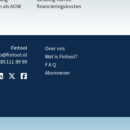
n als AOW
financieringskosten
Fintool
Over ons
fo@fintool.nl
Wat is Fintool?
85 111 89 99
F A Q
Abonneren