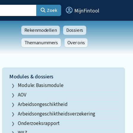
Zoek
MijnFintool
Rekenmodellen
Dossiers
Themanummers
Over ons
Modules & dossiers
Module: Basismodule
AOV
Arbeidsongeschiktheid
Arbeidsongeschiktheidsverzekering
Onderzoeksrapport
WAZ