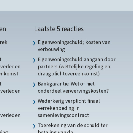
en
Laatste 5 reacties
rek
Eigenwoningschuld; kosten van
verbouwing
t
Eigenwoningschuld aangaan door
gverleden
partners (wettelijke regeling en
eenkomst
draagplichtovereenkomst)
t
Bankgarantie: Wel of niet
gverleden
onderdeel verwervingskosten?
Wederkerig verplicht finaal
verrekenbeding in
gverleden
samenlevingscontract
Toerekening van de schuld ter
ning
betaling van de