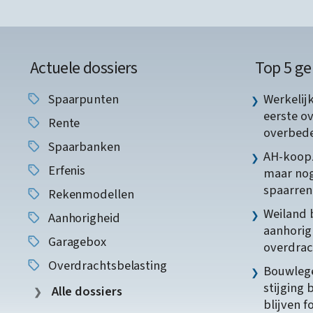
Actuele dossiers
Top 5 ge
Spaarpunten
Werkelij
eerste o
Rente
overbede
Spaarbanken
AH-koopz
Erfenis
maar nog
spaarren
Rekenmodellen
Weiland 
Aanhorigheid
aanhorig
Garagebox
overdrac
Overdrachtsbelasting
Bouwlege
stijging 
Alle dossiers
blijven f