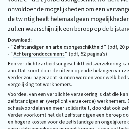
onvoldoende mogelijkheden om een vervangen
de twintig heeft helemaal geen mogelijkhede
zullen waarschijnlijk een beroep op de bijsta
Download:
- "
Zelfstandigen en arbeidsongeschiktheid
" (pdf, 20 
- "
Achtergronddocument
" (pdf, 52 pagina's)
Een verplichte arbeidsongeschiktheidsverzekering kan 
aan. Dat komt door de uiteenlopende belangen van zel
Verder zou nagedacht kunnen worden voor welk bedrag
vergelijking tot werknemers.
Voordeel van een verplichte verzekering is dat die kan
zelfstandigen en (verplicht verzekerde) werknemers. D
schaalvoordelen en meer solidariteit, doordat ook zel
Verder voorkomt het dat zelfstandigen een beroep doe
en hogere kosten voor de zelfstandige en ongelijkere 
verplichte verzekering er moet komen, is een politiek