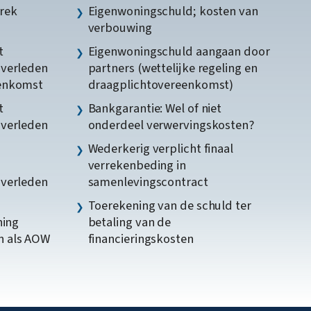
rek
Eigenwoningschuld; kosten van
verbouwing
t
Eigenwoningschuld aangaan door
gverleden
partners (wettelijke regeling en
eenkomst
draagplichtovereenkomst)
t
Bankgarantie: Wel of niet
gverleden
onderdeel verwervingskosten?
Wederkerig verplicht finaal
verrekenbeding in
gverleden
samenlevingscontract
Toerekening van de schuld ter
ning
betaling van de
n als AOW
financieringskosten