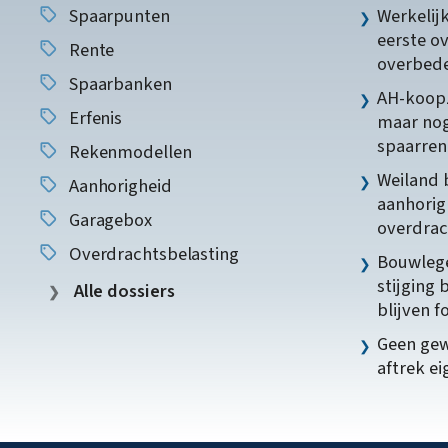
Spaarpunten
Werkelij
eerste o
Rente
overbede
Spaarbanken
AH-koopz
Erfenis
maar nog
spaarren
Rekenmodellen
Weiland 
Aanhorigheid
aanhorig
Garagebox
overdrac
Overdrachtsbelasting
Bouwlege
stijging 
Alle dossiers
blijven f
Geen gew
aftrek e