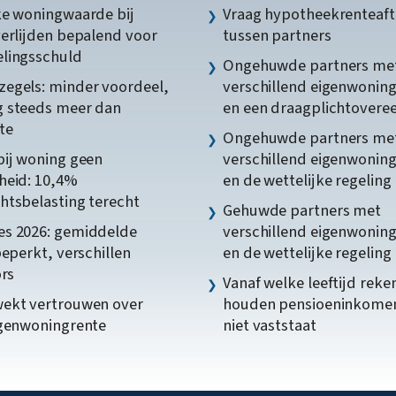
ke woningwaarde bij
Vraag hypotheekrenteaft
verlijden bepalend voor
tussen partners
lingsschuld
Ongehuwde partners me
egels: minder voordeel,
verschillend eigenwonin
 steeds meer dan
en een draagplichtover
te
Ongehuwde partners me
bij woning geen
verschillend eigenwonin
heid: 10,4%
en de wettelijke regeling
htsbelasting terecht
Gehuwde partners met
s 2026: gemiddelde
verschillend eigenwonin
beperkt, verschillen
en de wettelijke regeling
ors
Vanaf welke leeftijd reke
ekt vertrouwen over
houden pensioeninkome
igenwoningrente
niet vaststaat