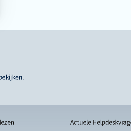
bekijken.
lezen
Actuele Helpdeskvrag