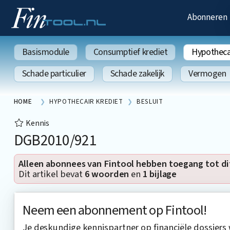
Abonneren
Basismodule
Consumptief krediet
Hypothecai
Schade particulier
Schade zakelijk
Vermogen
HOME
HYPOTHECAIR KREDIET
BESLUIT
Kennis
DGB2010/921
Alleen abonnees van Fintool hebben toegang tot di
Dit artikel bevat
6 woorden
en
1 bijlage
Neem een abonnement op Fintool!
Je deskundige kennispartner op financiële dossiers