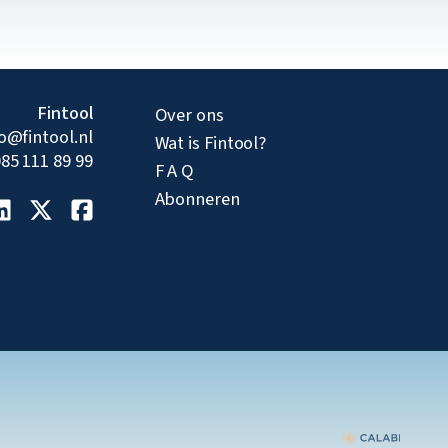
Fintool
Over ons
fo@fintool.nl
Wat is Fintool?
85 111 89 99
F A Q
Abonneren