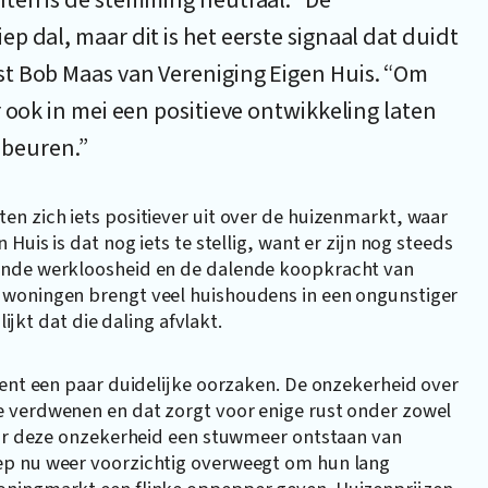
nten is de stemming neutraal. “De
 dal, maar dit is het eerste signaal dat duidt
st Bob Maas van Vereniging Eigen Huis. “Om
 ook in mei een positieve ontwikkeling laten
gebeuren.”
n zich iets positiever uit over de huizenmarkt, waar
Huis is dat nog iets te stellig, want er zijn nog steeds
pende werkloosheid en de dalende koopkracht van
 woningen brengt veel huishoudens in een ongunstiger
lijkt dat die daling afvlakt.
kent een paar duidelijke oorzaken. De onzekerheid over
e verdwenen en dat zorgt voor enige rust onder zowel
door deze onzekerheid een stuwmeer ontstaan van
ep nu weer voorzichtig overweegt om hun lang