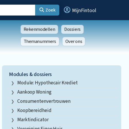
Zoek
MijnFintool
Rekenmodellen
Dossiers
Themanummers
Over ons
Modules & dossiers
Module: Hypothecair Krediet
Aankoop Woning
Consumentenvertrouwen
Koopbereidheid
Marktindicator
Vereniging Eigen Huis