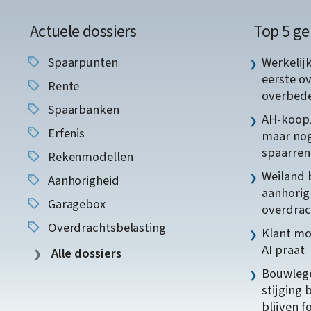
Actuele dossiers
Top 5 ge
Spaarpunten
Werkelij
eerste o
Rente
overbede
Spaarbanken
AH-koopz
Erfenis
maar nog
spaarren
Rekenmodellen
Weiland 
Aanhorigheid
aanhorig
Garagebox
overdrac
Overdrachtsbelasting
Klant mo
AI praat
Alle dossiers
Bouwlege
stijging 
blijven f