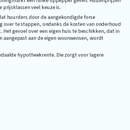
oningmarkt een flinke oppepper geven. Huizenprijzen
 prijsklassen veel keuze is.
s dat huurders door de aangekondigde forse
g over te stappen, ondanks de kosten van onderhoud
. Het gevoel over een eigen huis te beschikken, dat in
en aangepast aan de eigen woonwensen, wordt
daalde hypotheekrente. Die zorgt voor lagere