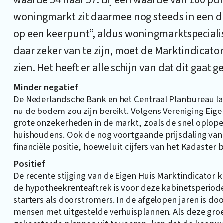
waarde 54 naar 57. Bij een waarde van 100 pu
woningmarkt zit daarmee nog steeds in een diep
op een keerpunt”, aldus woningmarktspeciali
daar zeker van te zijn, moet de Marktindicator
zien. Het heeft er alle schijn van dat dit gaat 
Minder negatief
De Nederlandsche Bank en het Centraal Planbureau late
nu de bodem zou zijn bereikt. Volgens Vereniging Eigen 
grote onzekerheden in de markt, zoals de snel oplo
huishoudens. Ook de nog voortgaande prijsdaling van
financiële positie, hoewel uit cijfers van het Kadaster b
Positief
De recente stijging van de Eigen Huis Marktindicator 
de hypotheekrenteaftrek is voor deze kabinetsperiod
starters als doorstromers. In de afgelopen jaren is 
mensen met uitgestelde verhuisplannen. Als deze gro