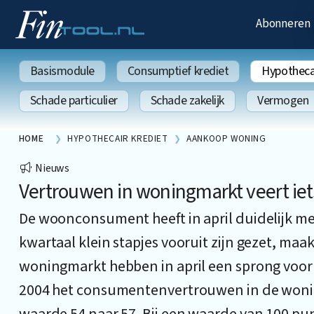
Abonneren
Basismodule
Consumptief krediet
Hypothecai
Schade particulier
Schade zakelijk
Vermogen
HOME
HYPOTHECAIR KREDIET
AANKOOP WONING
Nieuws
Vertrouwen in woningmarkt veert iets
De woonconsument heeft in april duidelijk me
kwartaal klein stapjes vooruit zijn gezet, maa
woningmarkt hebben in april een sprong voorui
2004 het consumentenvertrouwen in de wonin