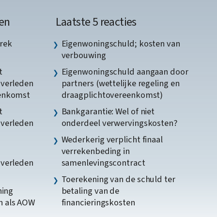
en
Laatste 5 reacties
rek
Eigenwoningschuld; kosten van
verbouwing
t
Eigenwoningschuld aangaan door
gverleden
partners (wettelijke regeling en
eenkomst
draagplichtovereenkomst)
t
Bankgarantie: Wel of niet
gverleden
onderdeel verwervingskosten?
Wederkerig verplicht finaal
verrekenbeding in
gverleden
samenlevingscontract
Toerekening van de schuld ter
ning
betaling van de
n als AOW
financieringskosten