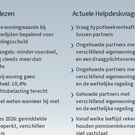
lezen
Actuele Helpdeskvrag
ke woningwaarde bij
Vraag hypotheekrenteaft
verlijden bepalend voor
tussen partners
lingsschuld
Ongehuwde partners me
egels: minder voordeel,
verschillend eigenwonin
 steeds meer dan
en een draagplichtover
te
Ongehuwde partners me
bij woning geen
verschillend eigenwonin
heid: 10,4%
en de wettelijke regeling
htsbelasting terecht
Gehuwde partners met
et weten wanneer hij met
verschillend eigenwonin
en de wettelijke regeling
s 2026: gemiddelde
Vanaf welke leeftijd reke
beperkt, verschillen
houden pensioeninkome
ors
niet vaststaat