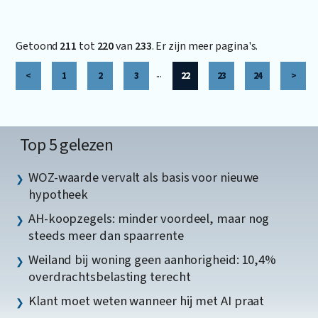
Getoond
211
tot
220
van
233
. Er zijn meer pagina's.
...
<
1
2
3
22
23
24
>
Top 5 gelezen
WOZ-waarde vervalt als basis voor nieuwe
hypotheek
AH-koopzegels: minder voordeel, maar nog
steeds meer dan spaarrente
Weiland bij woning geen aanhorigheid: 10,4%
overdrachtsbelasting terecht
Klant moet weten wanneer hij met AI praat