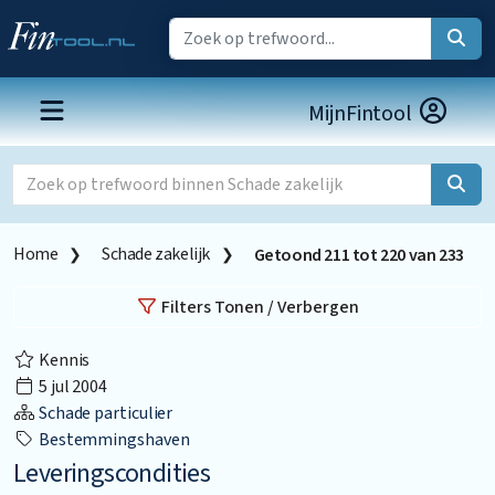
MijnFintool
Home
Schade zakelijk
Getoond
211
tot
220
van
233
Filters Tonen / Verbergen
Kennis
5 jul 2004
Schade particulier
Bestemmingshaven
Leveringscondities