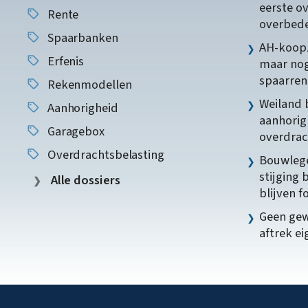
eerste o
Rente
overbede
Spaarbanken
AH-koopz
Erfenis
maar nog
spaarren
Rekenmodellen
Weiland 
Aanhorigheid
aanhorig
Garagebox
overdrac
Overdrachtsbelasting
Bouwlege
stijging 
Alle dossiers
blijven f
Geen gew
aftrek e