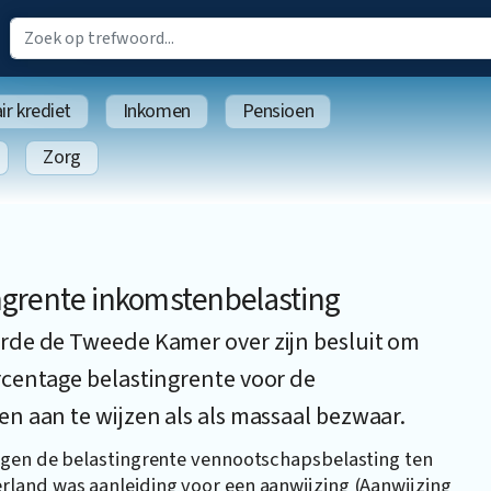
r krediet
Inkomen
Pensioen
Zorg
ngrente inkomstenbelasting
rde de Tweede Kamer over zijn besluit om
rcentage belastingrente voor de
n aan te wijzen als als massaal bezwaar.
egen de belastingrente vennootschapsbelasting ten
land was aanleiding voor een aanwijzing (Aanwijzing