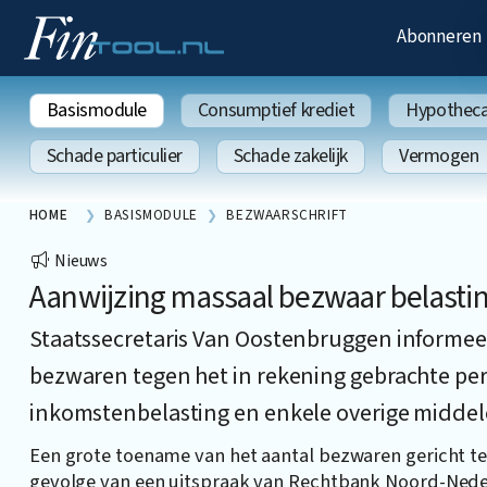
Abonneren
Basismodule
Consumptief krediet
Hypothecai
Schade particulier
Schade zakelijk
Vermogen
HOME
BASISMODULE
BEZWAARSCHRIFT
Nieuws
Aanwijzing massaal bezwaar belasti
Staatssecretaris Van Oostenbruggen informee
bezwaren tegen het in rekening gebrachte pe
inkomstenbelasting en enkele overige middele
Een grote toename van het aantal bezwaren gericht t
gevolge van een uitspraak van Rechtbank Noord-Neder