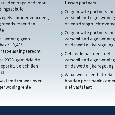
verlijden bepalend voor
tussen partners
lingsschuld
Ongehuwde partners me
egels: minder voordeel,
verschillend eigenwonin
 steeds meer dan
en een draagplichtover
te
Ongehuwde partners me
bij woning geen
verschillend eigenwonin
heid: 10,4%
en de wettelijke regeling
htsbelasting terecht
Gehuwde partners met
s 2026: gemiddelde
verschillend eigenwonin
beperkt, verschillen
en de wettelijke regeling
ors
Vanaf welke leeftijd reke
ekt vertrouwen over
houden pensioeninkome
igenwoningrente
niet vaststaat