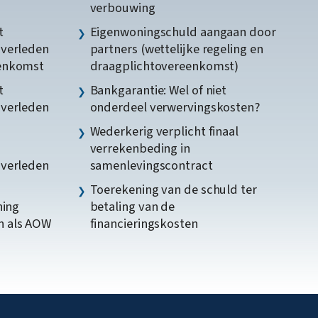
verbouwing
t
Eigenwoningschuld aangaan door
gverleden
partners (wettelijke regeling en
eenkomst
draagplichtovereenkomst)
t
Bankgarantie: Wel of niet
gverleden
onderdeel verwervingskosten?
Wederkerig verplicht finaal
verrekenbeding in
gverleden
samenlevingscontract
Toerekening van de schuld ter
ning
betaling van de
n als AOW
financieringskosten