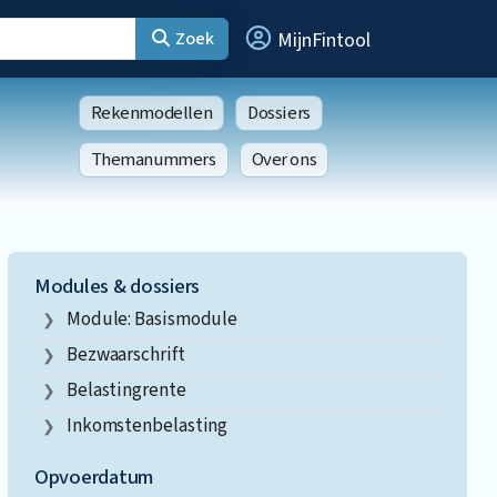
Zoek
MijnFintool
Rekenmodellen
Dossiers
Themanummers
Over ons
Modules & dossiers
Module: Basismodule
Bezwaarschrift
Belastingrente
Inkomstenbelasting
Opvoerdatum