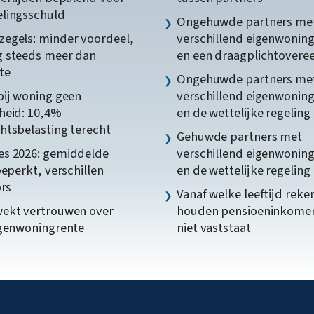
lingsschuld
Ongehuwde partners me
egels: minder voordeel,
verschillend eigenwonin
 steeds meer dan
en een draagplichtover
te
Ongehuwde partners me
bij woning geen
verschillend eigenwonin
heid: 10,4%
en de wettelijke regeling
htsbelasting terecht
Gehuwde partners met
s 2026: gemiddelde
verschillend eigenwonin
beperkt, verschillen
en de wettelijke regeling
ors
Vanaf welke leeftijd reke
ekt vertrouwen over
houden pensioeninkome
igenwoningrente
niet vaststaat