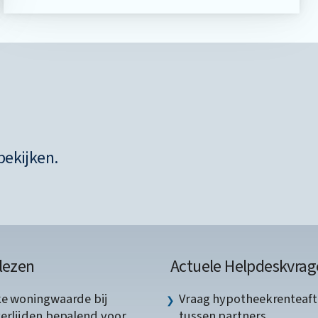
bekijken.
lezen
Actuele Helpdeskvrag
ke woningwaarde bij
Vraag hypotheekrenteaft
verlijden bepalend voor
tussen partners