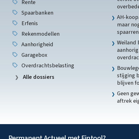
Rente
overbede
Spaarbanken
AH-koopz
Erfenis
maar nog
spaarren
Rekenmodellen
Weiland 
Aanhorigheid
aanhorig
Garagebox
overdrac
Overdrachtsbelasting
Bouwlege
stijging 
Alle dossiers
blijven f
Geen gew
aftrek e
Permanent Actueel met Fintool?