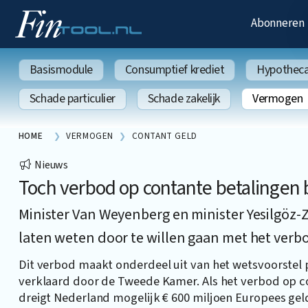
Abonneren
Basismodule
Consumptief krediet
Hypothecai
Schade particulier
Schade zakelijk
Vermogen
HOME
VERMOGEN
CONTANT GELD
Nieuws
Toch verbod op contante betalingen 
Minister Van Weyenberg en minister Yesilgöz-
laten weten door te willen gaan met het verb
Dit verbod maakt onderdeel uit van het wetsvoorstel 
verklaard door de Tweede Kamer. Als het verbod op c
dreigt Nederland mogelijk € 600 miljoen Europees geld