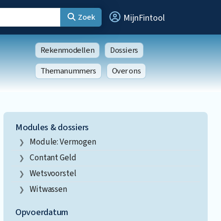
Zoek
MijnFintool
Rekenmodellen
Dossiers
Themanummers
Over ons
Modules & dossiers
Module: Vermogen
Contant Geld
Wetsvoorstel
Witwassen
Opvoerdatum