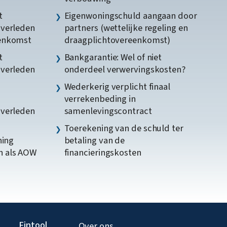
t
Eigenwoningschuld aangaan door
gverleden
partners (wettelijke regeling en
eenkomst
draagplichtovereenkomst)
t
Bankgarantie: Wel of niet
gverleden
onderdeel verwervingskosten?
Wederkerig verplicht finaal
verrekenbeding in
gverleden
samenlevingscontract
Toerekening van de schuld ter
ning
betaling van de
n als AOW
financieringskosten
Fintool
Over ons