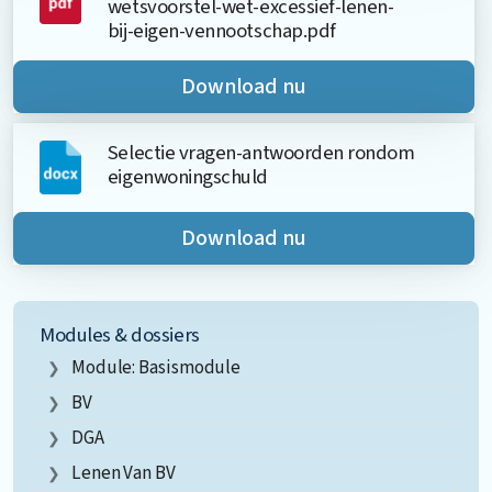
wetsvoorstel-wet-excessief-lenen-
bij-eigen-vennootschap.pdf
Download nu
Selectie vragen-antwoorden rondom
eigenwoningschuld
Download nu
Modules & dossiers
Module: Basismodule
BV
DGA
Lenen Van BV