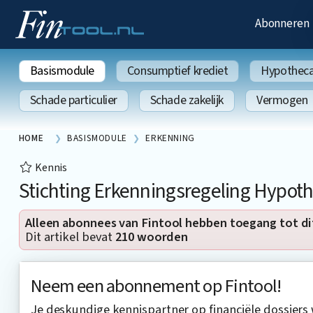
Abonneren
Basismodule
Consumptief krediet
Hypothecai
Schade particulier
Schade zakelijk
Vermogen
HOME
BASISMODULE
ERKENNING
Kennis
Stichting Erkenningsregeling Hypot
Alleen abonnees van Fintool hebben toegang tot di
Dit artikel bevat
210 woorden
Neem een abonnement op Fintool!
Je deskundige kennispartner op financiële dossiers