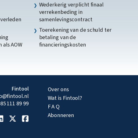
Wederkerig verplicht finaal
verrekenbeding in
gverleden
samenlevingscontract
Toerekening van de schuld ter
ning
betaling van de
n als AOW
financieringskosten
Fintool
Over ons
fo@fintool.nl
Wat is Fintool?
85 111 89 99
F A Q
Abonneren