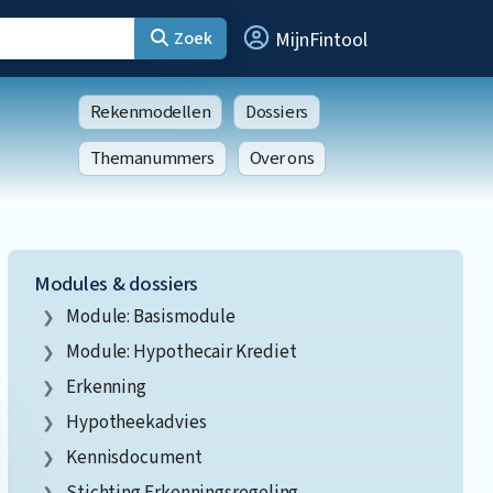
Zoek
MijnFintool
Rekenmodellen
Dossiers
Themanummers
Over ons
Modules & dossiers
Module: Basismodule
Module: Hypothecair Krediet
Erkenning
Hypotheekadvies
Kennisdocument
Stichting Erkenningsregeling