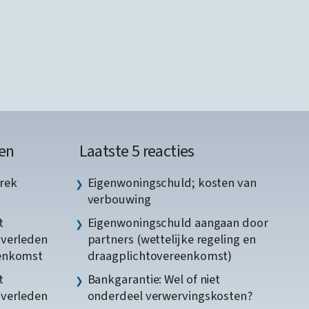
en
Laatste 5 reacties
rek
Eigenwoningschuld; kosten van
verbouwing
t
Eigenwoningschuld aangaan door
gverleden
partners (wettelijke regeling en
eenkomst
draagplichtovereenkomst)
t
Bankgarantie: Wel of niet
gverleden
onderdeel verwervingskosten?