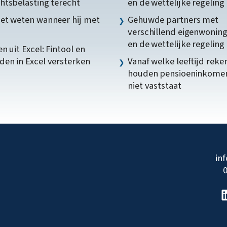
htsbelasting terecht
en de wettelijke regeling
et weten wanneer hij met
Gehuwde partners met
verschillend eigenwonin
en de wettelijke regeling
n uit Excel: Fintool en
en in Excel versterken
Vanaf welke leeftijd reke
houden pensioeninkome
niet vaststaat
in
0