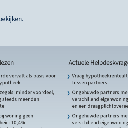
bekijken.
lezen
Actuele Helpdeskvrag
de vervalt als basis voor
Vraag hypotheekrenteaft
hypotheek
tussen partners
egels: minder voordeel,
Ongehuwde partners me
 steeds meer dan
verschillend eigenwonin
te
en een draagplichtover
bij woning geen
Ongehuwde partners me
heid: 10,4%
verschillend eigenwonin