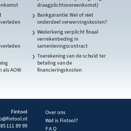
eenkomst
draagplichtovereenkomst)
t
Bankgarantie: Wel of niet
gverleden
onderdeel verwervingskosten?
Wederkerig verplicht finaal
verrekenbeding in
gverleden
samenlevingscontract
Toerekening van de schuld ter
ning
betaling van de
n als AOW
financieringskosten
Fintool
Over ons
fo@fintool.nl
Wat is Fintool?
85 111 89 99
F A Q