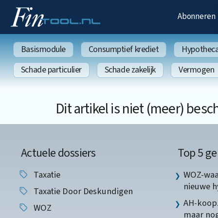
Abonneren
Basismodule
Consumptief krediet
Hypothecai
Schade particulier
Schade zakelijk
Vermogen
Dit artikel is niet (meer) be
Actuele dossiers
Top 5 ge
Taxatie
WOZ-waar
nieuwe 
Taxatie Door Deskundigen
AH-koopz
WOZ
maar nog