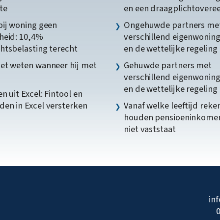
te
en een draagplichtover
bij woning geen
Ongehuwde partners me
heid: 10,4%
verschillend eigenwonin
htsbelasting terecht
en de wettelijke regeling
et weten wanneer hij met
Gehuwde partners met
verschillend eigenwonin
en de wettelijke regeling
n uit Excel: Fintool en
en in Excel versterken
Vanaf welke leeftijd reke
houden pensioeninkome
niet vaststaat
in
0