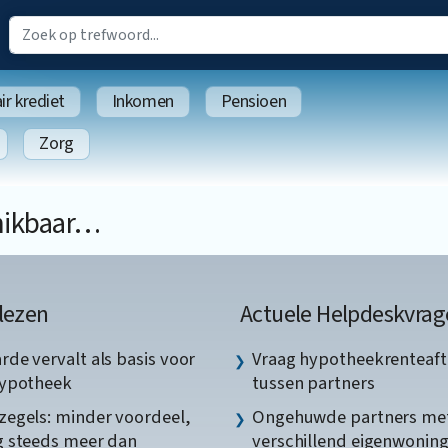
r krediet
Inkomen
Pensioen
Zorg
schikbaar…
lezen
Actuele Helpdeskvrag
de vervalt als basis voor
Vraag hypotheekrenteaft
hypotheek
tussen partners
egels: minder voordeel,
Ongehuwde partners me
 steeds meer dan
verschillend eigenwonin