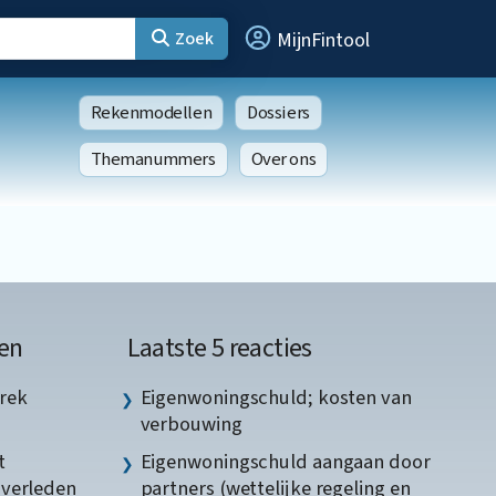
Zoek
MijnFintool
Rekenmodellen
Dossiers
Themanummers
Over ons
en
Laatste 5 reacties
rek
Eigenwoningschuld; kosten van
verbouwing
t
Eigenwoningschuld aangaan door
gverleden
partners (wettelijke regeling en