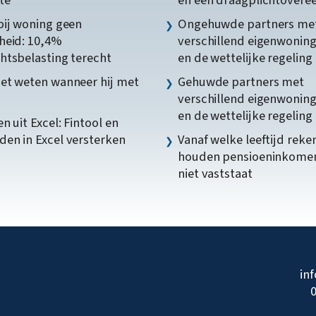
bij woning geen
Ongehuwde partners me
heid: 10,4%
verschillend eigenwonin
htsbelasting terecht
en de wettelijke regeling
et weten wanneer hij met
Gehuwde partners met
verschillend eigenwonin
en de wettelijke regeling
n uit Excel: Fintool en
en in Excel versterken
Vanaf welke leeftijd reke
houden pensioeninkome
niet vaststaat
in
0