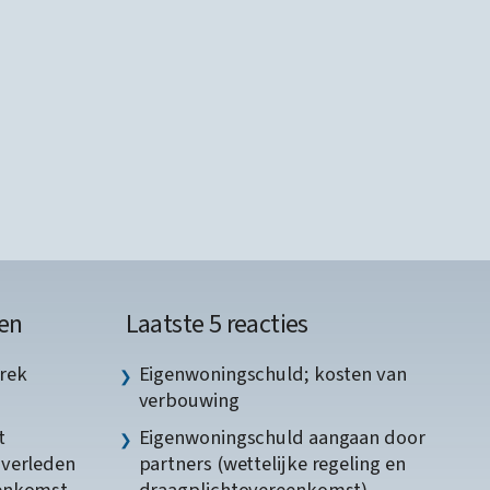
en
Laatste 5 reacties
rek
Eigenwoningschuld; kosten van
verbouwing
t
Eigenwoningschuld aangaan door
gverleden
partners (wettelijke regeling en
eenkomst
draagplichtovereenkomst)