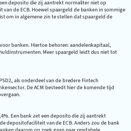
 een deposito die zij aantrekt normaliter niet op
iteit van de ECB. Hoewel spaargeld de banken in sommige
uist om in algemene zin te stellen dat spaargeld de
 voor banken. Hiertoe behoren: aandelenkapitaal,
huldinstrumenten. Meer spaargeld leidt dus niet tot
PSD2, als onderdeel van de bredere Fintech
bankensector. De ACM besteedt hier de komende tijd
overgaan.
%. Een bank zet een deposito die zij aantrekt
j de depositofaciliteit van de ECB. Anders zou de bank
 banken daarom op zoek gaan naar rendabele