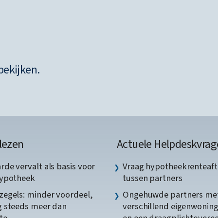
bekijken.
lezen
Actuele Helpdeskvrag
de vervalt als basis voor
Vraag hypotheekrenteaft
hypotheek
tussen partners
egels: minder voordeel,
Ongehuwde partners me
 steeds meer dan
verschillend eigenwonin
te
en een draagplichtover