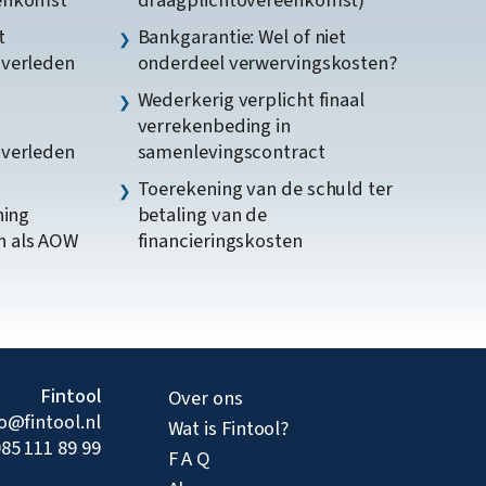
t
Bankgarantie: Wel of niet
gverleden
onderdeel verwervingskosten?
Wederkerig verplicht finaal
verrekenbeding in
gverleden
samenlevingscontract
Toerekening van de schuld ter
ning
betaling van de
n als AOW
financieringskosten
Fintool
Over ons
fo@fintool.nl
Wat is Fintool?
85 111 89 99
F A Q