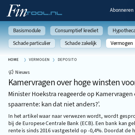
Abonneren
Basismodule
Consumptief krediet
Hypothecai
Schade particulier
Schade zakelijk
Vermogen
HOME
VERMOGEN
DEPOSITO
Nieuws
Kamervragen over hoge winsten voor b
Minister Hoekstra reageerde op Kamervragen 
spaarrente: kan dat niet anders?’.
In het artikel waar naar verwezen wordt, wordt gespr
bij de Europese Centrale Bank (ECB). Een bank kan ge
rente is sinds 2016 vastgesteld op -0,4%. Doordat de h