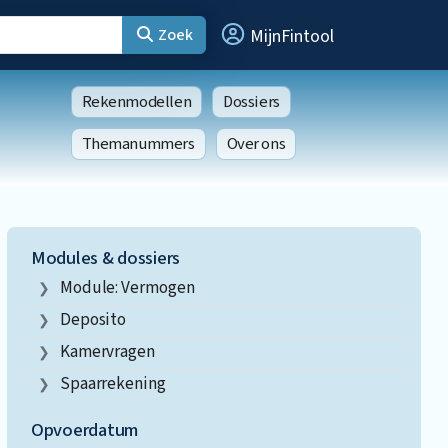
Zoek
MijnFintool
Rekenmodellen
Dossiers
Themanummers
Over ons
Modules & dossiers
Module: Vermogen
Deposito
Kamervragen
Spaarrekening
Opvoerdatum