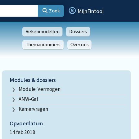
Zoek
MijnFintool
Rekenmodellen
Dossiers
Themanummers
Over ons
Modules & dossiers
Module: Vermogen
ANW-Gat
Kamervragen
Opvoerdatum
14 feb 2018