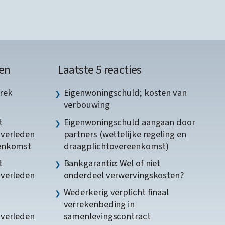
en
Laatste 5 reacties
rek
Eigenwoningschuld; kosten van
verbouwing
t
Eigenwoningschuld aangaan door
gverleden
partners (wettelijke regeling en
eenkomst
draagplichtovereenkomst)
t
Bankgarantie: Wel of niet
gverleden
onderdeel verwervingskosten?
Wederkerig verplicht finaal
verrekenbeding in
gverleden
samenlevingscontract