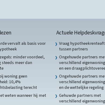
lezen
Actuele Helpdeskvrag
de vervalt als basis voor
Vraag hypotheekrenteaft
hypotheek
tussen partners
egels: minder voordeel,
Ongehuwde partners me
 steeds meer dan
verschillend eigenwonin
te
en een draagplichtover
bij woning geen
Ongehuwde partners me
heid: 10,4%
verschillend eigenwonin
htsbelasting terecht
en de wettelijke regeling
et weten wanneer hij met
Gehuwde partners met
verschillend eigenwonin