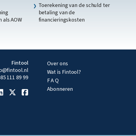
Toerekening van de schuld ter
ning
betaling van de
n als AOW
financieringskosten
Fintool
Over ons
fo@fintool.nl
Wat is Fintool?
85 111 89 99
F A Q
Abonneren