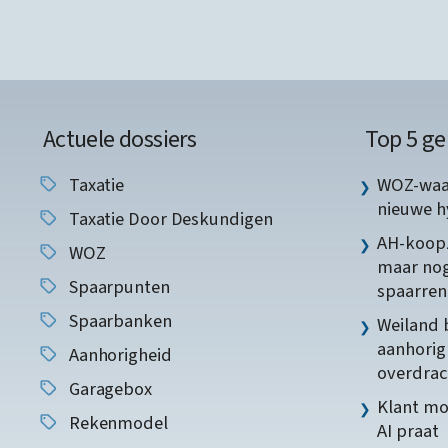
Actuele dossiers
Top 5 ge
Taxatie
WOZ-waar
nieuwe 
Taxatie Door Deskundigen
AH-koopz
WOZ
maar nog
Spaarpunten
spaarren
Spaarbanken
Weiland 
aanhorig
Aanhorigheid
overdrac
Garagebox
Klant mo
Rekenmodel
AI praat