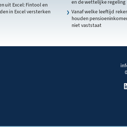
en de wettelijke regeling
n uit Excel: Fintool en
en in Excel versterken
Vanaf welke leeftijd reke
houden pensioeninkome
niet vaststaat
in
0