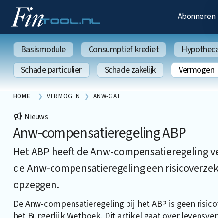
Abonneren
Basismodule
Consumptief krediet
Hypothecai
Schade particulier
Schade zakelijk
Vermogen
HOME
VERMOGEN
ANW-GAT
Nieuws
Anw-compensatieregeling ABP
Het ABP heeft de Anw-compensatieregeling ve
de Anw-compensatieregeling een risicoverzeke
opzeggen.
De Anw-compensatieregeling bij het ABP is geen risicove
het Burgerlijk Wetboek. Dit artikel gaat over levensv