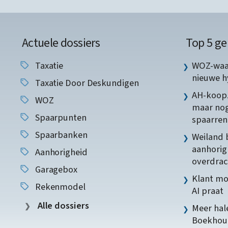
Actuele dossiers
Top 5 ge
Taxatie
WOZ-waar
nieuwe 
Taxatie Door Deskundigen
AH-koopz
WOZ
maar nog
Spaarpunten
spaarren
Spaarbanken
Weiland 
aanhorig
Aanhorigheid
overdrac
Garagebox
Klant mo
Rekenmodel
AI praat
Alle dossiers
Meer hale
Boekhoud