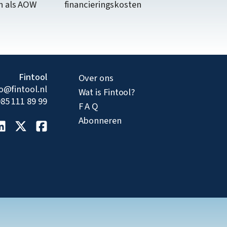
n als AOW
financieringskosten
Fintool
Over ons
fo@fintool.nl
Wat is Fintool?
85 111 89 99
F A Q
Abonneren