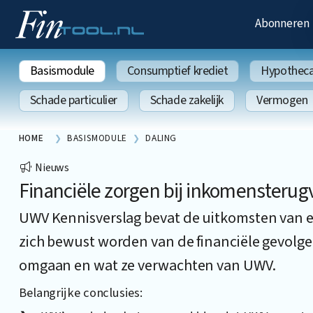
Abonneren
Basismodule
Consumptief krediet
Hypothecai
Schade particulier
Schade zakelijk
Vermogen
HOME
BASISMODULE
DALING
Nieuws
Financiële zorgen bij inkomensterug
UWV Kennisverslag bevat de uitkomsten van e
zich bewust worden van de financiële gevolg
omgaan en wat ze verwachten van UWV.
Belangrijke conclusies: