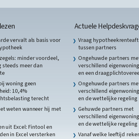
lezen
Actuele Helpdeskvrag
de vervalt als basis voor
Vraag hypotheekrenteaft
hypotheek
tussen partners
egels: minder voordeel,
Ongehuwde partners me
 steeds meer dan
verschillend eigenwonin
te
en een draagplichtover
bij woning geen
Ongehuwde partners me
heid: 10,4%
verschillend eigenwonin
htsbelasting terecht
en de wettelijke regeling
et weten wanneer hij met
Gehuwde partners met
verschillend eigenwonin
en de wettelijke regeling
n uit Excel: Fintool en
en in Excel versterken
Vanaf welke leeftijd reke