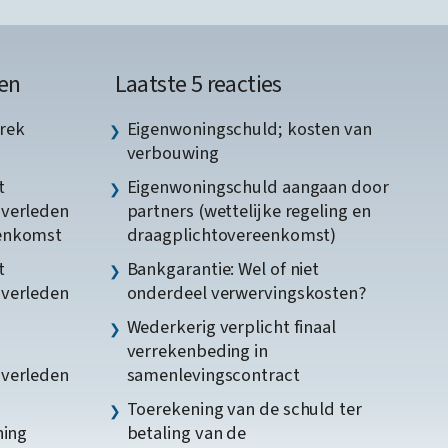
en
Laatste 5 reacties
rek
Eigenwoningschuld; kosten van
verbouwing
t
Eigenwoningschuld aangaan door
gverleden
partners (wettelijke regeling en
eenkomst
draagplichtovereenkomst)
t
Bankgarantie: Wel of niet
gverleden
onderdeel verwervingskosten?
Wederkerig verplicht finaal
verrekenbeding in
gverleden
samenlevingscontract
Toerekening van de schuld ter
ning
betaling van de