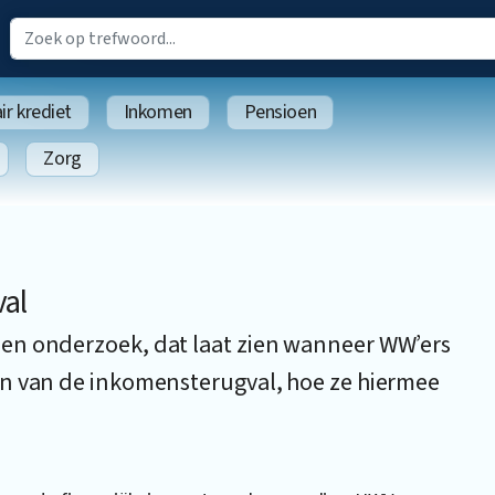
r krediet
Inkomen
Pensioen
Zorg
val
en onderzoek, dat laat zien wanneer WW’ers
en van de inkomensterugval, hoe ze hiermee