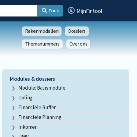
Zoek
MijnFintool
Rekenmodellen
Dossiers
Themanummers
Over ons
Modules & dossiers
Module: Basismodule
Daling
Financiële Buffer
Financiële Planning
Inkomen
UWV