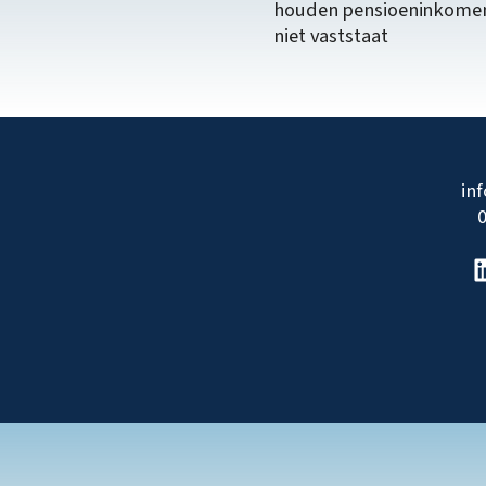
houden pensioeninkome
niet vaststaat
in
0