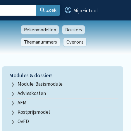
Zoek
MijnFintool
Rekenmodellen
Dossiers
Themanummers
Over ons
Modules & dossiers
Module: Basismodule
Advieskosten
AFM
Kostprijsmodel
OvFD