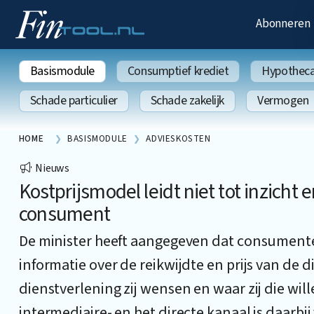
Abonneren
Basismodule
Consumptief krediet
Hypothecai
Schade particulier
Schade zakelijk
Vermogen
HOME
BASISMODULE
ADVIESKOSTEN
Nieuws
Kostprijsmodel leidt niet tot inzicht 
consument
De minister heeft aangegeven dat consumenten
informatie over de reikwijdte en prijs van de d
dienstverlening zij wensen en waar zij die wil
intermediaire- en het directe kanaal is daarb