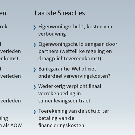
en
Laatste 5 reacties
rek
Eigenwoningschuld; kosten van
verbouwing
t
Eigenwoningschuld aangaan door
gverleden
partners (wettelijke regeling en
eenkomst
draagplichtovereenkomst)
t
Bankgarantie: Wel of niet
gverleden
onderdeel verwervingskosten?
Wederkerig verplicht finaal
verrekenbeding in
gverleden
samenlevingscontract
Toerekening van de schuld ter
ning
betaling van de
n als AOW
financieringskosten