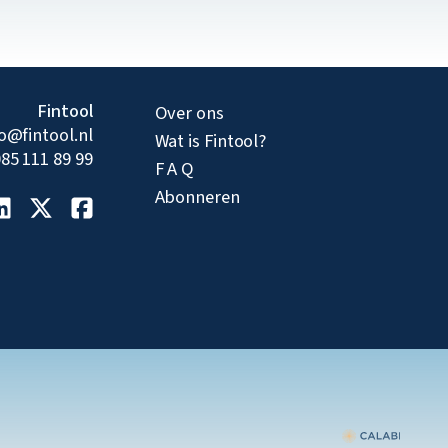
Fintool
Over ons
fo@fintool.nl
Wat is Fintool?
85 111 89 99
F A Q
Abonneren