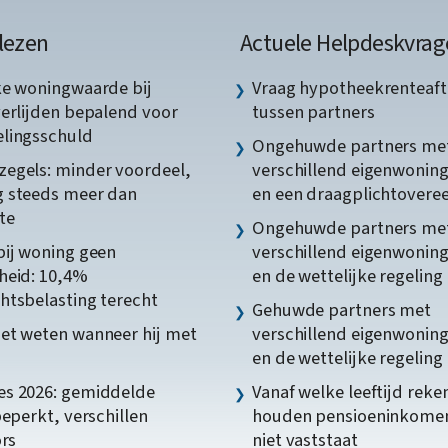
lezen
Actuele Helpdeskvrag
ke woningwaarde bij
Vraag hypotheekrenteaft
verlijden bepalend voor
tussen partners
lingsschuld
Ongehuwde partners me
egels: minder voordeel,
verschillend eigenwonin
 steeds meer dan
en een draagplichtover
te
Ongehuwde partners me
bij woning geen
verschillend eigenwonin
heid: 10,4%
en de wettelijke regeling
htsbelasting terecht
Gehuwde partners met
et weten wanneer hij met
verschillend eigenwonin
en de wettelijke regeling
s 2026: gemiddelde
Vanaf welke leeftijd reke
beperkt, verschillen
houden pensioeninkome
ors
niet vaststaat