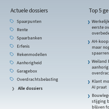
Actuele dossiers
Top 5 ge
Spaarpunten
Werkelij
eerste o
Rente
overbede
Spaarbanken
AH-koopz
Erfenis
maar nog
spaarren
Rekenmodellen
Weiland 
Aanhorigheid
aanhorig
Garagebox
overdrac
Overdrachtsbelasting
Klant mo
AI praat
Alle dossiers
Bouwlege
stijging 
blijven f