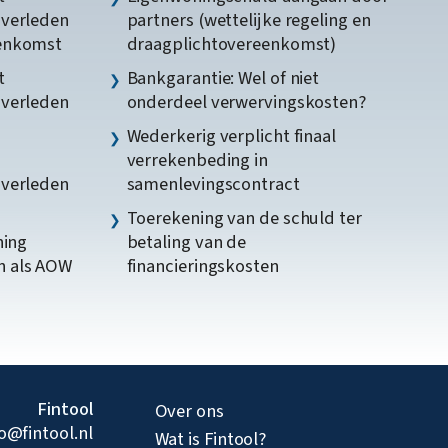
gverleden
partners (wettelijke regeling en
eenkomst
draagplichtovereenkomst)
t
Bankgarantie: Wel of niet
gverleden
onderdeel verwervingskosten?
Wederkerig verplicht finaal
verrekenbeding in
gverleden
samenlevingscontract
Toerekening van de schuld ter
ning
betaling van de
n als AOW
financieringskosten
Fintool
Over ons
fo@fintool.nl
Wat is Fintool?