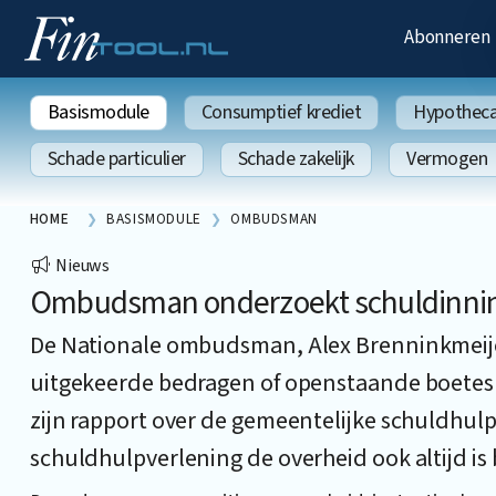
Abonneren
Basismodule
Consumptief krediet
Hypothecai
Schade particulier
Schade zakelijk
Vermogen
HOME
BASISMODULE
OMBUDSMAN
Nieuws
Ombudsman onderzoekt schuldinnin
De Nationale ombudsman, Alex Brenninkmeije
uitgekeerde bedragen of openstaande boetes 
zijn rapport over de gemeentelijke schuldhulpv
schuldhulpverlening de overheid ook altijd is 