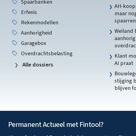
Spaarbanken
AH-koopz
Erfenis
maar nog
spaarren
Rekenmodellen
Weiland 
Aanhorigheid
aanhorig
Garagebox
overdrac
Overdrachtsbelasting
Klant mo
AI praat
Alle dossiers
Bouwlege
stijging 
blijven f
Permanent Actueel met Fintool?