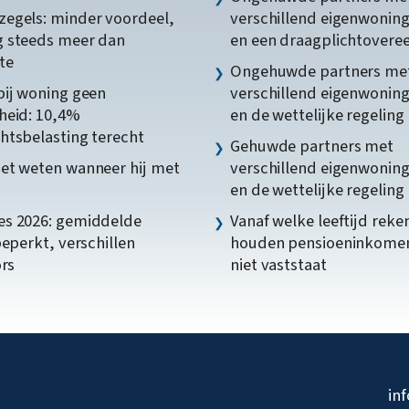
egels: minder voordeel,
verschillend eigenwonin
 steeds meer dan
en een draagplichtover
te
Ongehuwde partners me
bij woning geen
verschillend eigenwonin
heid: 10,4%
en de wettelijke regeling
htsbelasting terecht
Gehuwde partners met
et weten wanneer hij met
verschillend eigenwonin
en de wettelijke regeling
s 2026: gemiddelde
Vanaf welke leeftijd reke
beperkt, verschillen
houden pensioeninkome
ors
niet vaststaat
in