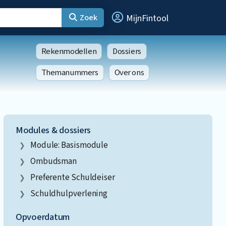
Zoek
MijnFintool
Rekenmodellen
Dossiers
Themanummers
Over ons
Modules & dossiers
Module: Basismodule
Ombudsman
Preferente Schuldeiser
Schuldhulpverlening
Opvoerdatum