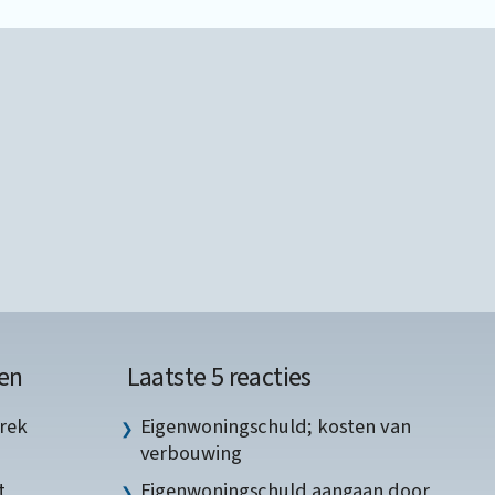
en
Laatste 5 reacties
rek
Eigenwoningschuld; kosten van
verbouwing
t
Eigenwoningschuld aangaan door