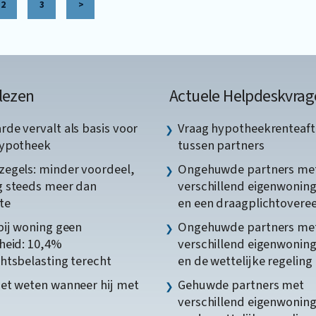
2
3
>
lezen
Actuele Helpdeskvrag
de vervalt als basis voor
Vraag hypotheekrenteaft
hypotheek
tussen partners
egels: minder voordeel,
Ongehuwde partners me
 steeds meer dan
verschillend eigenwonin
te
en een draagplichtover
bij woning geen
Ongehuwde partners me
heid: 10,4%
verschillend eigenwonin
htsbelasting terecht
en de wettelijke regeling
et weten wanneer hij met
Gehuwde partners met
verschillend eigenwonin