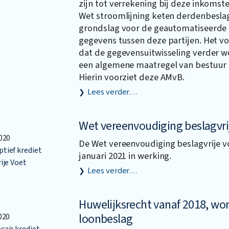
zijn tot verrekening bij deze inkoms
Wet stroomlijning keten derdenbeslag
grondslag voor de geautomatiseerde u
gegevens tussen deze partijen. Het 
dat de gegevensuitwisseling verder w
een algemene maatregel van bestuur 
Hierin voorziet deze AMvB.
Lees verder…
Wet vereenvoudiging beslagvri
020
De Wet vereenvoudiging beslagvrije vo
ief krediet
januari 2021 in werking.
ije Voet
Lees verder…
Huwelijksrecht vanaf 2018, wo
loonbeslag
020
air krediet