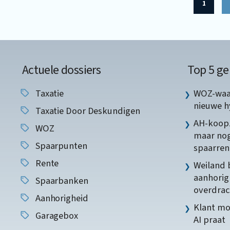
1
Actuele dossiers
Top 5 ge
Taxatie
WOZ-waar
nieuwe 
Taxatie Door Deskundigen
AH-koopz
WOZ
maar nog
Spaarpunten
spaarren
Rente
Weiland 
aanhorig
Spaarbanken
overdrac
Aanhorigheid
Klant mo
Garagebox
AI praat