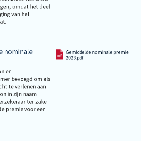
jgen, omdat het deel
ijging van het
at.
e nominale
Gemiddelde nominale premie
2023.pdf
on en
emer bevoegd om als
cht te verlenen aan
on in zijn naam
erzekeraar ter zake
de premie voor een