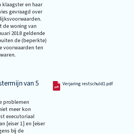
 klaagster en haar
vies gevraagd over
lijksvoorwaarden.
t de woning van
nuari 2018 geldende
buiten de (beperkte)
se voorwaarden ten
 waren.
stermijn van 5
Verjaring restschuld1.pdf
ële problemen
niet meer kon
st executoriaal
 [eiser 1] en [eiser
gens bij de