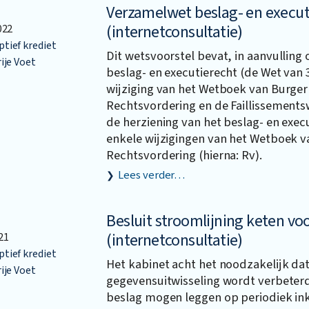
Verzamelwet beslag- en execut
(internetconsultatie)
022
ief krediet
Dit wetsvoorstel bevat, in aanvulling
ije Voet
beslag- en executierecht (de Wet van 3
wijziging van het Wetboek van Burgerl
Rechtsvordering en de Faillissements
de herziening van het beslag- en exec
enkele wijzigingen van het Wetboek v
Rechtsvordering (hierna: Rv).
Lees verder…
Besluit stroomlijning keten vo
(internetconsultatie)
21
ief krediet
Het kabinet acht het noodzakelijk da
ije Voet
gegevensuitwisseling wordt verbeterd
beslag mogen leggen op periodiek i