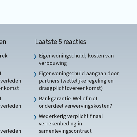
en
Laatste 5 reacties
rek
Eigenwoningschuld; kosten van
verbouwing
t
Eigenwoningschuld aangaan door
gverleden
partners (wettelijke regeling en
eenkomst
draagplichtovereenkomst)
t
Bankgarantie: Wel of niet
gverleden
onderdeel verwervingskosten?
Wederkerig verplicht finaal
verrekenbeding in
gverleden
samenlevingscontract