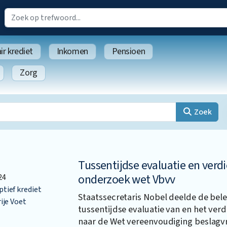
r krediet
Inkomen
Pensioen
Zorg
Zoek
Tussentijdse evaluatie en verd
onderzoek wet Vbvv
24
ief krediet
Staatssecretaris Nobel deelde de bele
ije Voet
tussentijdse evaluatie van en het ve
naar de Wet vereenvoudiging beslagvr