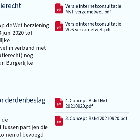
ierecht
Versie internetconsultatie
MvT verzamelwet.pdf
Versie internetconsultatie
 op de Wet herziening
WvS verzamelwet.pdf
 juni 2020 tot
ijke
wet in verband met
utierecht) nog
an Burgerlijke
or derdenbeslag
4. Concept Bskd NvT
20210920.pdf
3. Concept Bskd 20210920.pdf
t de
 tussen partijen die
nkomen of bevoegd