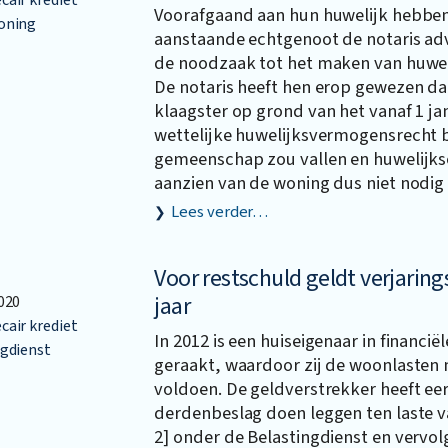
Voorafgaand aan hun huwelijk hebben
oning
aanstaande echtgenoot de notaris ad
de noodzaak tot het maken van huwe
De notaris heeft hen erop gewezen da
klaagster op grond van het vanaf 1 ja
wettelijke huwelijksvermogensrecht 
gemeenschap zou vallen en huwelijk
aanzien van de woning dus niet nodig
Lees verder…
Voor restschuld geldt verjaring
jaar
020
air krediet
In 2012 is een huiseigenaar in financi
gdienst
geraakt, waardoor zij de woonlasten 
voldoen. De geldverstrekker heeft eer
derdenbeslag doen leggen ten laste van
2] onder de Belastingdienst en vervol