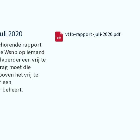
uli 2020
vtlb-rapport-juli-2020.pdf
behorende rapport
s de Wsnp op iemand
voerder een vrij te
drag moet die
ven het vrij te
r een
 beheert.