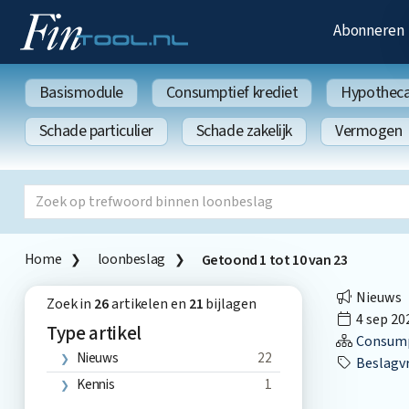
Abonneren
Basismodule
Consumptief krediet
Hypothecai
Schade particulier
Schade zakelijk
Vermogen
Home
loonbeslag
Getoond
1
tot
10
van
23
Nieuws
Zoek in
26
artikelen en
21
bijlagen
4 sep 20
Type artikel
Consumpt
Nieuws
22
Beslagvr
Kennis
1