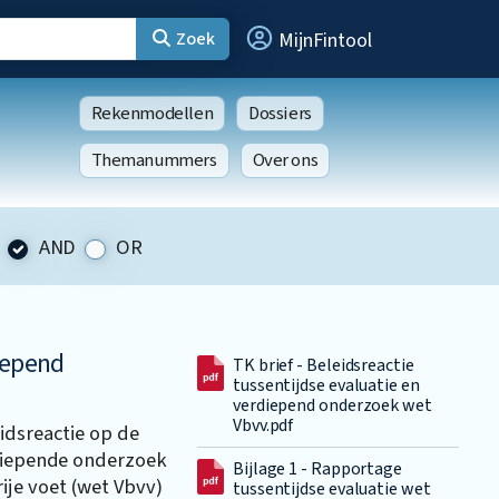
Zoek
MijnFintool
Rekenmodellen
Dossiers
Themanummers
Over ons
AND
OR
iepend
TK brief - Beleidsreactie
tussentijdse evaluatie en
verdiepend onderzoek wet
Vbvv.pdf
idsreactie op de
rdiepende onderzoek
Bijlage 1 - Rapportage
ije voet (wet Vbvv)
tussentijdse evaluatie wet