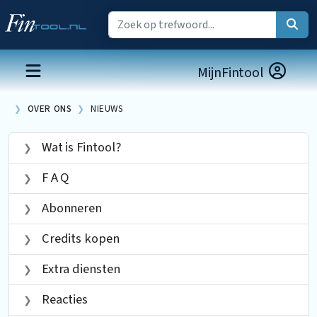
MijnFintool
OVER ONS
NIEUWS
Wat is Fintool?
F A Q
Abonneren
Credits kopen
Extra diensten
Reacties