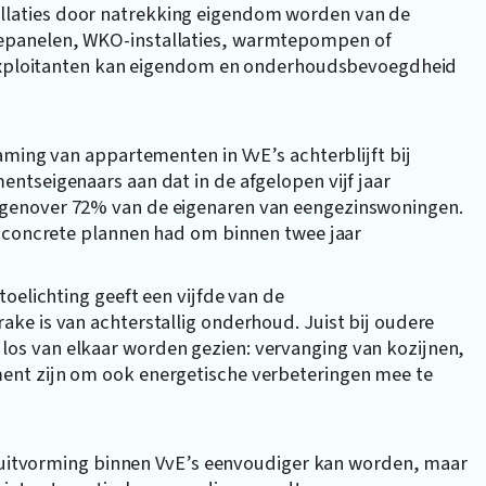
laties door natrekking eigendom worden van de
epanelen, WKO-installaties, warmtepompen of
r exploitanten kan eigendom en onderhoudsbevoegdheid
aming van appartementen in VvE’s achterblijft bij
ntseigenaars aan dat in de afgelopen vijf jaar
genover 72% van de eigenaren van eengezinswoningen.
s concrete plannen had om binnen twee jaar
oelichting geeft een vijfde van de
ke is van achterstallig onderhoud. Juist bij oudere
s van elkaar worden gezien: vervanging van kozijnen,
ent zijn om ook energetische verbeteringen mee te
esluitvorming binnen VvE’s eenvoudiger kan worden, maar