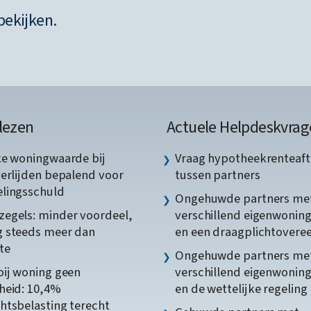
bekijken.
lezen
Actuele Helpdeskvrag
ke woningwaarde bij
Vraag hypotheekrenteaft
verlijden bepalend voor
tussen partners
lingsschuld
Ongehuwde partners me
egels: minder voordeel,
verschillend eigenwonin
 steeds meer dan
en een draagplichtover
te
Ongehuwde partners me
bij woning geen
verschillend eigenwonin
heid: 10,4%
en de wettelijke regeling
htsbelasting terecht