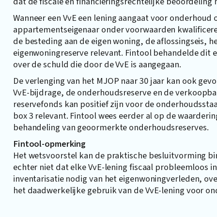
dat de fiscale en financieringsrechtelijke beoordelin
Wanneer een VvE een lening aangaat voor onderhoud o
appartementseigenaar onder voorwaarden kwalificere
de besteding aan de eigen woning, de aflossingseis, h
eigenwoningreserve relevant. Fintool behandelde dit 
over de schuld die door de VvE is aangegaan.
De verlenging van het MJOP naar 30 jaar kan ook gev
VvE-bijdrage, de onderhoudsreserve en de verkoopba
reservefonds kan positief zijn voor de onderhoudsstaa
box 3 relevant. Fintool wees eerder al op de waarderi
behandeling van geoormerkte onderhoudsreserves.
Fintool-opmerking
Het wetsvoorstel kan de praktische besluitvorming bi
echter niet dat elke VvE-lening fiscaal probleemloos i
inventarisatie nodig van het eigenwoningverleden, ov
het daadwerkelijke gebruik van de VvE-lening voor on