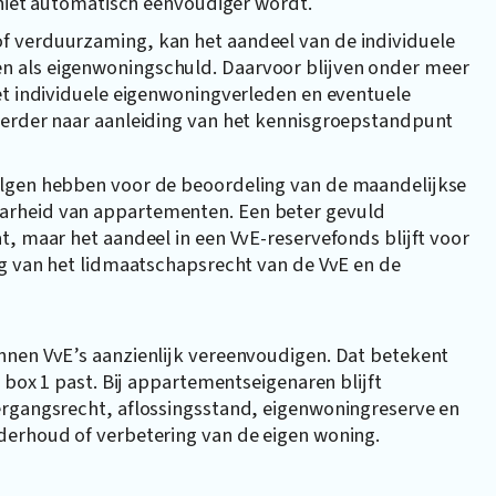
g niet automatisch eenvoudiger wordt.
f verduurzaming, kan het aandeel van de individuele
n als eigenwoningschuld. Daarvoor blijven onder meer
et individuele eigenwoningverleden en eventuele
eerder naar aanleiding van het kennisgroepstandpunt
olgen hebben voor de beoordeling van de maandelijkse
arheid van appartementen. Een beter gevuld
t, maar het aandeel in een VvE-reservefonds blijft voor
ng van het lidmaatschapsrecht van de VvE en de
nnen VvE’s aanzienlijk vereenvoudigen. Dat betekent
n box 1 past. Bij appartementseigenaren blijft
ergangsrecht, aflossingsstand, eigenwoningreserve en
derhoud of verbetering van de eigen woning.