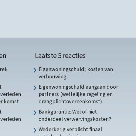
en
Laatste 5 reacties
rek
Eigenwoningschuld; kosten van
verbouwing
t
Eigenwoningschuld aangaan door
gverleden
partners (wettelijke regeling en
eenkomst
draagplichtovereenkomst)
t
Bankgarantie: Wel of niet
gverleden
onderdeel verwervingskosten?
Wederkerig verplicht finaal