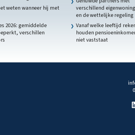
Gehuwde partners met
et weten wanneer hij met
verschillend eigenwonin
en de wettelijke regeling
s 2026: gemiddelde
Vanaf welke leeftijd reke
beperkt, verschillen
houden pensioeninkome
ors
niet vaststaat
in
0