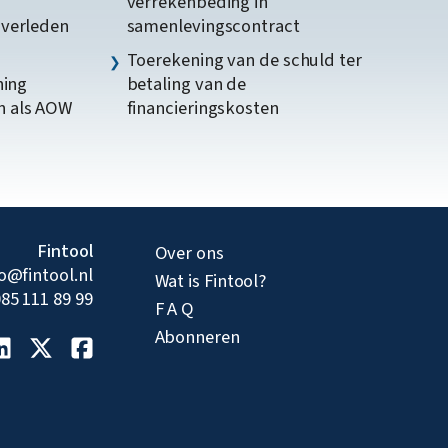
verrekenbeding in
gverleden
samenlevingscontract
Toerekening van de schuld ter
ning
betaling van de
n als AOW
financieringskosten
Fintool
Over ons
fo@fintool.nl
Wat is Fintool?
85 111 89 99
F A Q
Abonneren