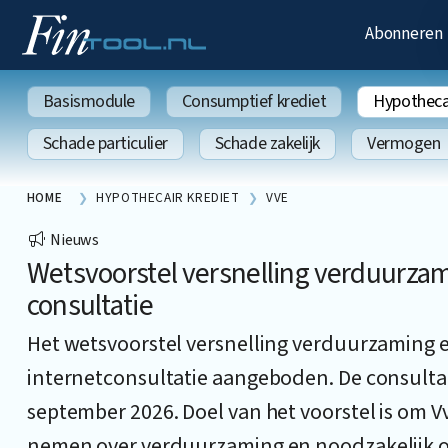
Abonneren
Basismodule
Consumptief krediet
Hypothecai
Schade particulier
Schade zakelijk
Vermogen
HOME
HYPOTHECAIR KREDIET
VVE
Nieuws
Wetsvoorstel versnelling verduurzam
consultatie
Het wetsvoorstel versnelling verduurzaming e
internetconsultatie aangeboden. De consultati
september 2026. Doel van het voorstel is om Vv
nemen over verduurzaming en noodzakelijk 