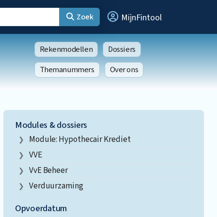
Zoek
MijnFintool
Rekenmodellen
Dossiers
Themanummers
Over ons
Modules & dossiers
Module: Hypothecair Krediet
VVE
VvE Beheer
Verduurzaming
Opvoerdatum