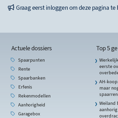
Graag eerst inloggen om deze pagina te 
Actuele dossiers
Top 5 ge
Spaarpunten
Werkelij
eerste o
Rente
overbede
Spaarbanken
AH-koopz
Erfenis
maar nog
spaarren
Rekenmodellen
Weiland 
Aanhorigheid
aanhorig
Garagebox
overdrac