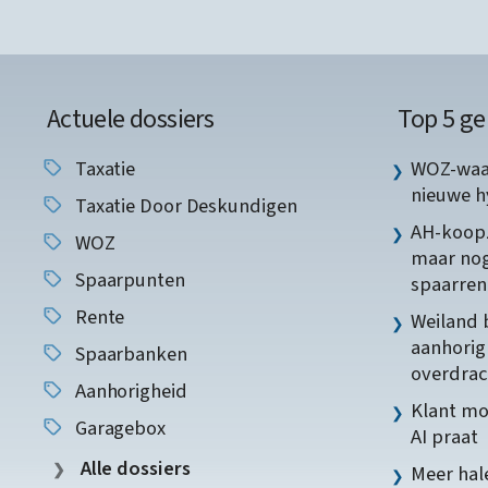
Actuele dossiers
Top 5 ge
Taxatie
WOZ-waar
nieuwe 
Taxatie Door Deskundigen
AH-koopz
WOZ
maar nog
Spaarpunten
spaarren
Rente
Weiland 
aanhorig
Spaarbanken
overdrac
Aanhorigheid
Klant mo
Garagebox
AI praat
Alle dossiers
Meer hale