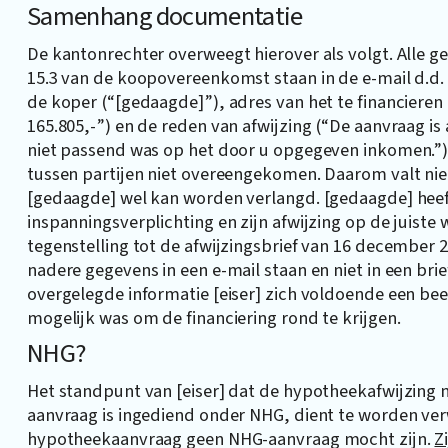
Samenhang documentatie
De kantonrechter overweegt hierover als volgt. Alle g
15.3 van de koopovereenkomst staan in de e-mail d.d
de koper (“[gedaagde]”), adres van het te financieren 
165.805,-”) en de reden van afwijzing (“De aanvraag 
niet passend was op het door u opgegeven inkomen.”)
tussen partijen niet overeengekomen. Daarom valt nie
[gedaagde] wel kan worden verlangd. [gedaagde] heeft
inspanningsverplichting en zijn afwijzing op de juiste
tegenstelling tot de afwijzingsbrief van 16 december 
nadere gegevens in een e-mail staan en niet in een bri
overgelegde informatie [eiser] zich voldoende een be
mogelijk was om de financiering rond te krijgen.
NHG?
Het standpunt van [eiser] dat de hypotheekafwijzing n
aanvraag is ingediend onder NHG, dient te worden ver
hypotheekaanvraag geen NHG-aanvraag mocht zijn.
Z