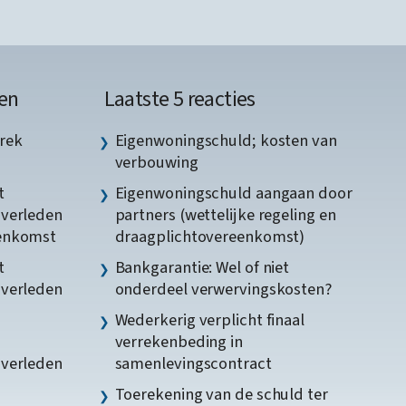
en
Laatste 5 reacties
rek
Eigenwoningschuld; kosten van
verbouwing
t
Eigenwoningschuld aangaan door
gverleden
partners (wettelijke regeling en
eenkomst
draagplichtovereenkomst)
t
Bankgarantie: Wel of niet
gverleden
onderdeel verwervingskosten?
Wederkerig verplicht finaal
verrekenbeding in
gverleden
samenlevingscontract
Toerekening van de schuld ter