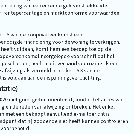
geldlening van een erkende geldverstrekkende
rm rentepercentage en marktconforme voorwaarden.
kel 15 van de koopovereenkomst een
enodigde financiering voor de woning te verkrijgen.
ng heeft voldaan, komt hem een beroep toe op de
koopovereenkomst neergelegde voorschrift dat het
eschieden, heeft in dit verband voornamelijk een
 afwijzing als vermeld in artikel 15.3 van de
s voldaan aan de inspanningsverplichting.
tatie)
r 2020 niet goed gedocumenteerd, omdat het adres van
ing en de reden van afwijzing ontbreken. Het enkel
en met een beknopt aanvullend e-mailbericht is
standpunt dat hij zodoende niet heeft kunnen controleren
gsvoorbehoud.