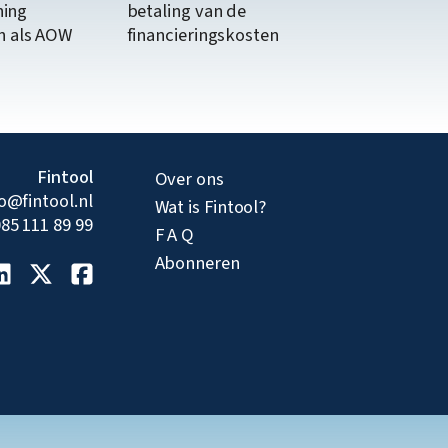
ning
betaling van de
n als AOW
financieringskosten
Fintool
Over ons
fo@fintool.nl
Wat is Fintool?
85 111 89 99
F A Q
Abonneren