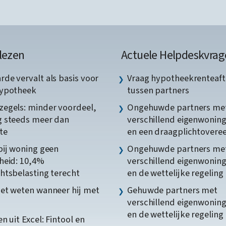
lezen
Actuele Helpdeskvrag
de vervalt als basis voor
Vraag hypotheekrenteaft
hypotheek
tussen partners
egels: minder voordeel,
Ongehuwde partners me
 steeds meer dan
verschillend eigenwonin
te
en een draagplichtover
bij woning geen
Ongehuwde partners me
heid: 10,4%
verschillend eigenwonin
htsbelasting terecht
en de wettelijke regeling
et weten wanneer hij met
Gehuwde partners met
verschillend eigenwonin
en de wettelijke regeling
n uit Excel: Fintool en