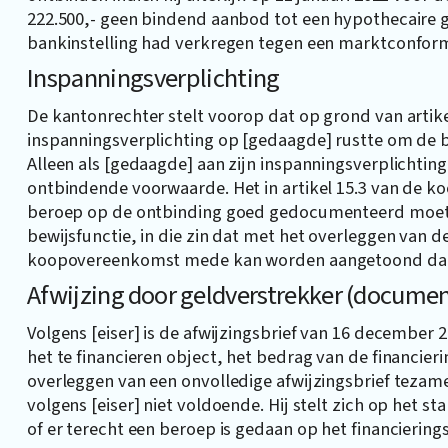
222.500,- geen bindend aanbod tot een hypothecaire 
bankinstelling had verkregen tegen een marktconfo
Inspanningsverplichting
De kantonrechter stelt voorop dat op grond van arti
inspanningsverplichting op [gedaagde] rustte om de b
Alleen als [gedaagde] aan zijn inspanningsverplichti
ontbindende voorwaarde. Het in artikel 15.3 van de 
beroep op de ontbinding goed gedocumenteerd moet g
bewijsfunctie, in die zin dat met het overleggen van de
koopovereenkomst mede kan worden aangetoond dat i
Afwijzing door geldverstrekker (documen
Volgens [eiser] is de afwijzingsbrief van 16 decembe
het te financieren object, het bedrag van de financier
overleggen van een onvolledige afwijzingsbrief tezam
volgens [eiser] niet voldoende. Hij stelt zich op het 
of er terecht een beroep is gedaan op het financierin