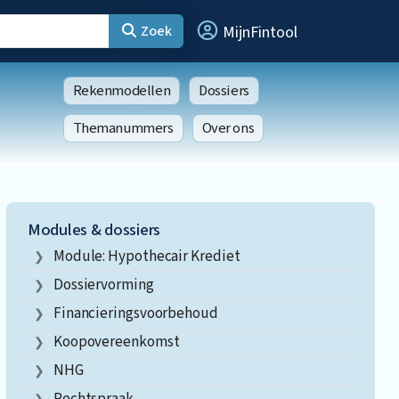
Zoek
MijnFintool
Rekenmodellen
Dossiers
Themanummers
Over ons
Modules & dossiers
Module: Hypothecair Krediet
Dossiervorming
Financieringsvoorbehoud
Koopovereenkomst
NHG
Rechtspraak