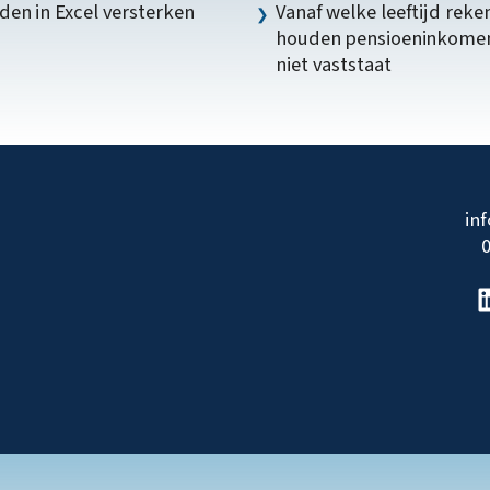
en in Excel versterken
Vanaf welke leeftijd reke
houden pensioeninkome
niet vaststaat
in
0