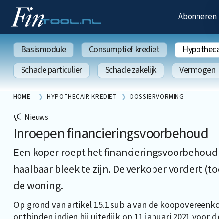
Abonneren
Basismodule
Consumptief krediet
Hypothecai
Schade particulier
Schade zakelijk
Vermogen
HOME
HYPOTHECAIR KREDIET
DOSSIERVORMING
Nieuws
Inroepen financieringsvoorbehoud
Een koper roept het financieringsvoorbehoud 
haalbaar bleek te zijn. De verkoper vordert (t
de woning.
Op grond van artikel 15.1 sub a van de koopoveree
ontbinden indien hij uiterlijk op 11 januari 2021 voor