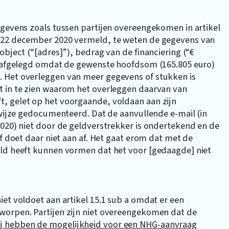
egevens zoals tussen partijen overeengekomen in artikel
. 22 december 2020 vermeld, te weten de gegevens van
object (“[adres]”), bedrag van de financiering (“€
is afgelegd omdat de gewenste hoofdsom (165.805 euro)
. Het overleggen van meer gegevens of stukken is
t in te zien waarom het overleggen daarvan van
, gelet op het voorgaande, voldaan aan zijn
 wijze gedocumenteerd. Dat de aanvullende e-mail (in
2020) niet door de geldverstrekker is ondertekend en de
ef doet daar niet aan af. Het gaat erom dat met de
eld heeft kunnen vormen dat het voor [gedaagde] niet
iet voldoet aan artikel 15.1 sub a omdat er een
worpen. Partijen zijn niet overeengekomen dat de
ij hebben de mogelijkheid voor een NHG-aanvraag