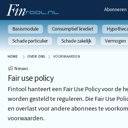
Abonneren
Basismodule
Consumptief krediet
Hypothecai
Schade particulier
Schade zakelijk
Vermogen
HOME
OVER ONS
VOORWAARDEN
Nieuws
Fair use policy
Fintool hanteert een Fair Use Policy voor de
worden gesteld te reguleren. Die Fair Use Pol
en overlast voor andere abonnees te voorkom
voorwaarden.