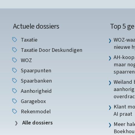
Actuele dossiers
Top 5 ge
Taxatie
WOZ-waar
nieuwe 
Taxatie Door Deskundigen
AH-koopz
WOZ
maar nog
Spaarpunten
spaarren
Spaarbanken
Weiland 
aanhorig
Aanhorigheid
overdrac
Garagebox
Klant mo
Rekenmodel
AI praat
Alle dossiers
Meer hale
Boekhoud