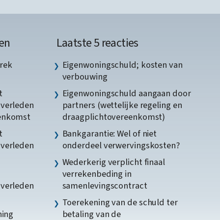
en
Laatste 5 reacties
rek
Eigenwoningschuld; kosten van
verbouwing
t
Eigenwoningschuld aangaan door
gverleden
partners (wettelijke regeling en
eenkomst
draagplichtovereenkomst)
t
Bankgarantie: Wel of niet
gverleden
onderdeel verwervingskosten?
Wederkerig verplicht finaal
verrekenbeding in
gverleden
samenlevingscontract
Toerekening van de schuld ter
ning
betaling van de