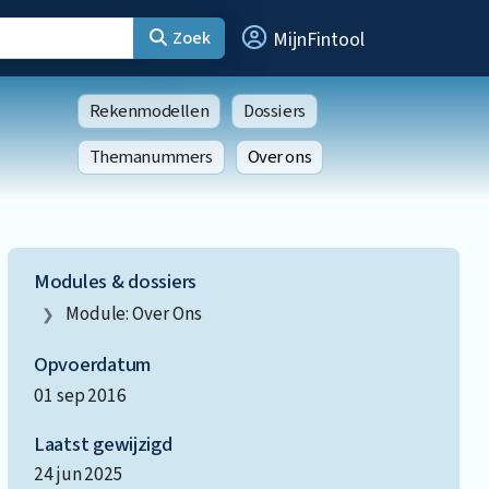
Zoek
MijnFintool
Rekenmodellen
Dossiers
Themanummers
Over ons
Modules & dossiers
Module: Over Ons
Opvoerdatum
01 sep 2016
Laatst gewijzigd
24 jun 2025