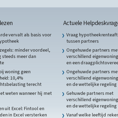
lezen
Actuele Helpdeskvrag
de vervalt als basis voor
Vraag hypotheekrenteaft
hypotheek
tussen partners
egels: minder voordeel,
Ongehuwde partners me
 steeds meer dan
verschillend eigenwonin
te
en een draagplichtover
bij woning geen
Ongehuwde partners me
heid: 10,4%
verschillend eigenwonin
htsbelasting terecht
en de wettelijke regeling
et weten wanneer hij met
Gehuwde partners met
verschillend eigenwonin
en de wettelijke regeling
n uit Excel: Fintool en
en in Excel versterken
Vanaf welke leeftijd reke