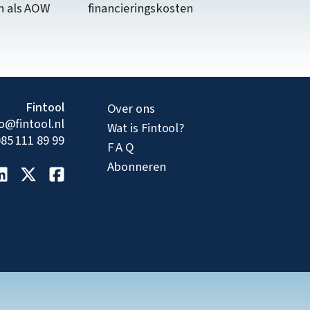
n als AOW
financieringskosten
Fintool
Over ons
fo@fintool.nl
Wat is Fintool?
85 111 89 99
F A Q
Abonneren