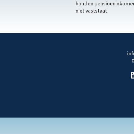
houden pensioeninkome
niet vaststaat
in
0